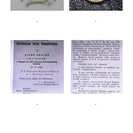
.
.
.
.