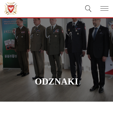
AKTUALNOŚCI
O ZWIĄZKU
DOKUMENTY
WŁADZE
RELACJE FILMOWE
ODZNAKI
KONKURSY
KONTAKT