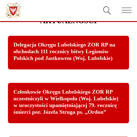
AKTUALNOŚCI
AKTUALNOŚCI
O ZWIĄZKU
Delegacja Okręgu Lubelskiego ZOR RP na
obchodach 111 rocznicy bitwy Legionów
Polskich pod Jastkowem (Woj. Lubelskie)
DOKUMENTY
WŁADZE
RELACJE FILMOWE
Członkowie Okręgu Lubelskiego ZOR RP
uczestniczyli w Wielkopolu (Woj. Lubelskie)
KONKURSY
w uroczystości upamiętniającej 79. rocznicę
śmierci por. Józefa Struga ps. „Ordon”
KONTAKT