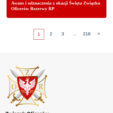
Awans i odznaczenia z okazji Święta Związku
Oficerów Rezerwy RP
2
3
…
218
1