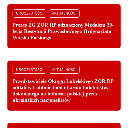
UROCZYSTOŚCI
AKTUALNOŚCI
Prezes ZG ZOR RP odznaczony Medalem 30-
lecia Restytucji Prawosławnego Ordynariatu
Wojska Polskiego
UROCZYSTOŚCI
AKTUALNOŚCI
Przedstawiciele Okręgu Lubelskiego ZOR RP
oddali w Lublinie hołd ofiarom ludobójstwa
dokonanego na ludności polskiej przez
ukraińskich nacjonalistów