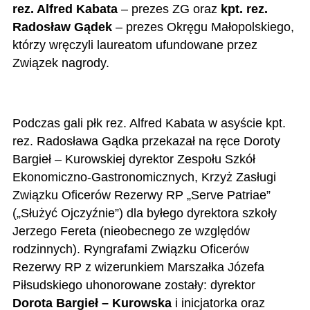
rez. Alfred Kabata
– prezes ZG oraz
kpt.
rez.
Radosław Gądek
– prezes Okręgu Małopolskiego,
którzy wręczyli laureatom ufundowane przez
Związek nagrody.
Podczas gali p
łk rez. Alfred Kabata w asyście kpt.
rez. Radosława Gądka przekazał na ręce Doroty
Bargieł – Kurowskiej dyrektor Zespołu Szkół
Ekonomiczno-Gastronomicznych, Krzyż Zasługi
Związku Oficerów Rezerwy RP „Serve Patriae”
(„Służyć Ojczyźnie”) dla byłego dyrektora szkoły
Jerzego Fereta (nieobecnego ze względów
rodzinnych). Ryngrafami Związku Oficerów
Rezerwy RP z wizerunkiem Marszałka Józefa
Piłsudskiego uhonorowane zostały: dyrektor
Dorota Bargieł – Kurowska
i inicjatorka oraz