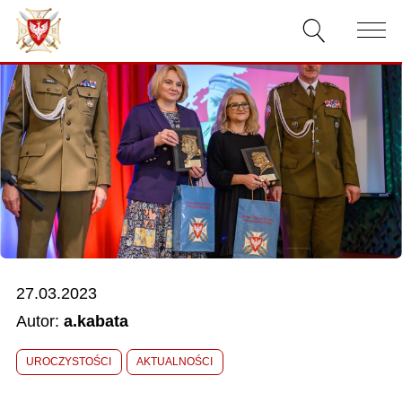
AKTUALNOŚCI
O ZWIĄZKU
DOKUMENTY
WŁADZE
RELACJE FILMOWE
27.03.2023
KONKURSY
Autor:
a.kabata
KONTAKT
UROCZYSTOŚCI
AKTUALNOŚCI