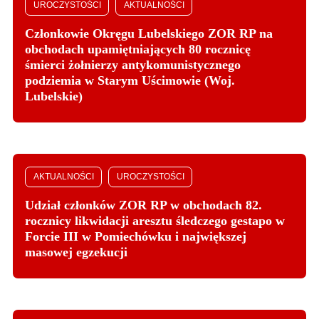
UROCZYSTOŚCI
AKTUALNOŚCI
Członkowie Okręgu Lubelskiego ZOR RP na
obchodach upamiętniających 80 rocznicę
śmierci żołnierzy antykomunistycznego
podziemia w Starym Uścimowie (Woj.
Lubelskie)
AKTUALNOŚCI
UROCZYSTOŚCI
Udział członków ZOR RP w obchodach 82.
rocznicy likwidacji aresztu śledczego gestapo w
Forcie III w Pomiechówku i największej
masowej egzekucji