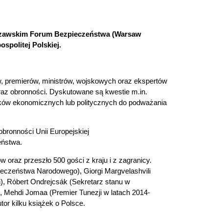
arszawskim Forum Bezpieczeństwa (Warsaw
spolitej Polskiej.
w, premierów, ministrów, wojskowych oraz ekspertów
raz obronności. Dyskutowane są kwestie m.in.
ków ekonomicznych lub politycznych do podważania
bronności Unii Europejskiej
czeństwa.
 oraz przeszło 500 gości z kraju i z zagranicy.
ieczeństwa Narodowego), Giorgi Margvelashvili
h), Róbert Ondrejcsák (Sekretarz stanu w
, Mehdi Jomaa (Premier Tunezji w latach 2014-
tor kilku książek o Polsce.