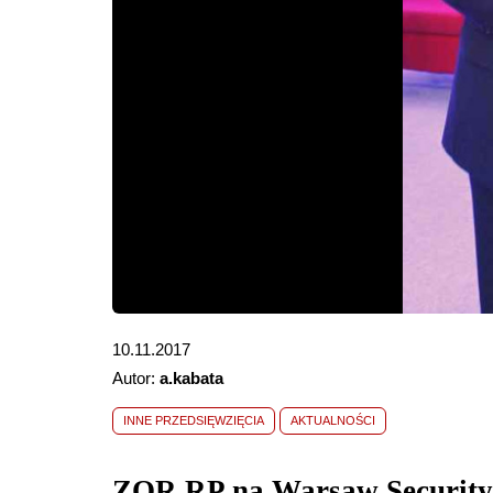
10.11.2017
Autor:
a.kabata
INNE PRZEDSIĘWZIĘCIA
AKTUALNOŚCI
ZOR RP na Warsaw Securit