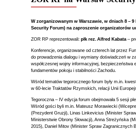
W zorganizowanym w Warszawie, w dniach 8 – 9 
Security Forum) na zaproszenie organizatorów uc
ZOR RP reprezentowali:
płk rez. Alfred Kabata
– p
Konferencje, organizowane od czterech lat przez Fu
do prowadzenia dialogu i wymiany doświadczeń w zak
współczesnej wojny informacyjnej, bezpieczeństwa
fundamentów pokoju i stabilności Zachodu.
Wśród tematów tegorocznego forum były m.in. kwest
w 60-lecie Traktatów Rzymskich, relacji Unii Europe
Tegoroczna – IV edycja forum obejmowała 5 sesji plen
Wśród gości byli m.in. Mateusz Morawiecki (Wicepre
(Prezydent Gruzji), Linas Linkevicius (Minister Spr
Ministerstwie Obrony Słowacji), Anna Streżyńska (
2015), Daniel Mitov (Minister Spraw Zagranicznych Bu