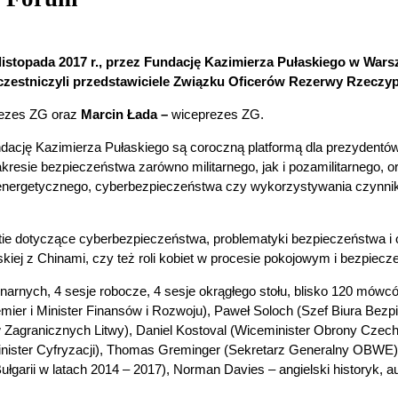
listopada 2017 r., przez Fundację Kazimierza Pułaskiego w W
zestniczyli przedstawiciele Związku Oficerów Rezerwy Rzeczypo
rezes ZG oraz
Marcin Łada –
wiceprezes ZG.
ndację Kazimierza Pułaskiego są coroczną platformą dla prezydentó
resie bezpieczeństwa zarówno militarnego, jak i pozamilitarnego, o
 energetycznego, cyberbezpieczeństwa czy wykorzystywania czynni
ie dotyczące cyberbezpieczeństwa, problematyki bezpieczeństwa i o
jskiej z Chinami, czy też roli kobiet w procesie pokojowym i bezpie
arnych, 4 sesje robocze, 4 sesje okrągłego stołu, blisko 120 mówców
mier i Minister Finansów i Rozwoju), Paweł Soloch (Szef Biura Bezp
aw Zagranicznych Litwy), Daniel Kostoval (Wiceminister Obrony Czec
Minister Cyfryzacji), Thomas Greminger (Sekretarz Generalny OBWE)
łgarii w latach 2014 – 2017), Norman Davies – angielski historyk, au