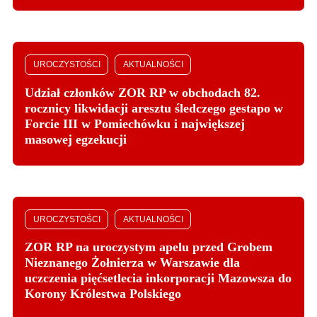
UROCZYSTOŚCI
AKTUALNOŚCI
Udział członków ZOR RP w obchodach 82.
rocznicy likwidacji aresztu śledczego gestapo w
Forcie III w Pomiechówku i największej
masowej egzekucji
UROCZYSTOŚCI
AKTUALNOŚCI
ZOR RP na uroczystym apelu przed Grobem
Nieznanego Żołnierza w Warszawie dla
uczczenia pięćsetlecia inkorporacji Mazowsza do
Korony Królestwa Polskiego