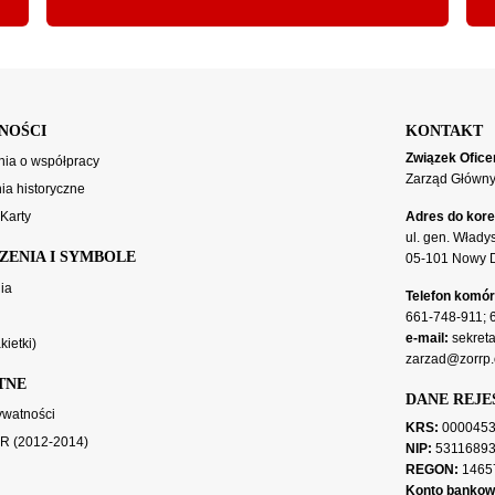
NOŚCI
KONTAKT
Związek Ofice
ia o współpracy
Zarząd Główn
a historyczne
 Karty
Adres do kore
ul. gen. Włady
ZENIA I SYMBOLE
05-101 Nowy 
ia
Telefon komó
661-748-911
;
e-mail:
sekreta
kietki)
zarzad@zorrp.
TNE
DANE REJ
rywatności
KRS:
0000453
OR (2012-2014)
NIP:
5311689
REGON:
1465
Konto bankow