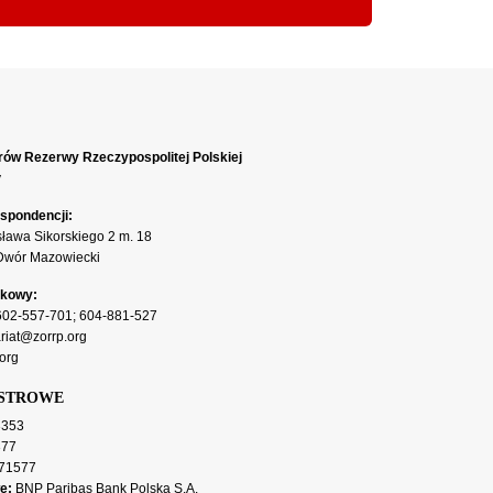
rów Rezerwy Rzeczypospolitej Polskiej
y
spondencji:
sława Sikorskiego 2 m. 18
Dwór Mazowiecki
rkowy:
602-557-701
;
604-881-527
riat@zorrp.org
org
ESTROWE
353
377
71577
e:
BNP Paribas Bank Polska S.A.