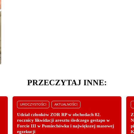
PRZECZYTAJ INNE:
UROCZYSTOŚCI
AKTUALNOŚCI
Udział członków ZOR RP w obchodach 82.
Z
rocznicy likwidacji aresztu śledczego gestapo w
N
Forcie III w Pomiechówku i największej masowej
p
egzekucji
K