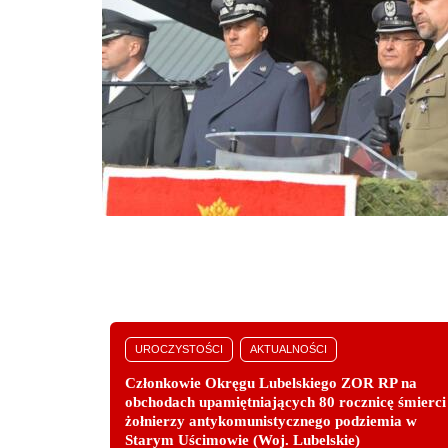
UROCZYSTOŚCI
AKTUALNOŚCI
Członkowie Okręgu Lubelskiego ZOR RP na
obchodach upamiętniających 80 rocznicę śmierci
żołnierzy antykomunistycznego podziemia w
Starym Uścimowie (Woj. Lubelskie)