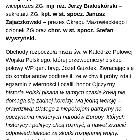
wiceprezes ZG,
mjr rez. Jerzy Białoskórski –
sekretarz ZG,
kpt. w st. spocz. Janusz
Zajączkowski –
prezes Okręgu Mazowieckiego i
członek ZG oraz
chor. w st. spocz. Stefan
Wyszyński.
Obchody rozpoczęła msza św. w Katedrze Polowej
Wojska Polskiego, której przewodniczył biskup
polowy WP gen. bryg. Józef Guzdek. Zwracając się
do kombatantów podkreślił, że w chwili próby zdali
egzamin z wierności i ocalili honor Ojczyzny –
historia Polski pisana w tamtym czasie krwią nie
domaga się żadnej korekty. Ma jedną wersję –
prawdziwą! Dlatego z niepokojem patrzymy na
poczynania niektórych narodów Europy, których
historycy i politycy chcą rozmyć, a nawet zrzucić
odpowiedzialność za skutki rozpętanej wojny.