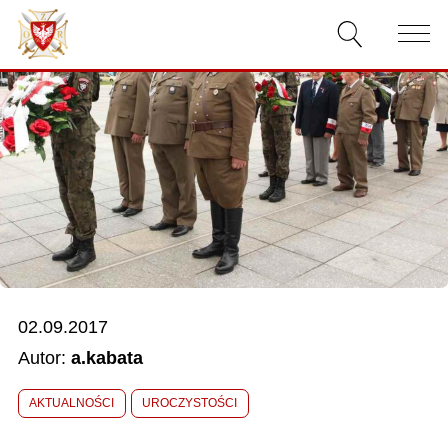
AKTUALNOŚCI
O ZWIĄZKU
DOKUMENTY
WŁADZE
RELACJE FILMOWE
02.09.2017
KONKURSY
Autor:
a.kabata
KONTAKT
AKTUALNOŚCI
UROCZYSTOŚCI