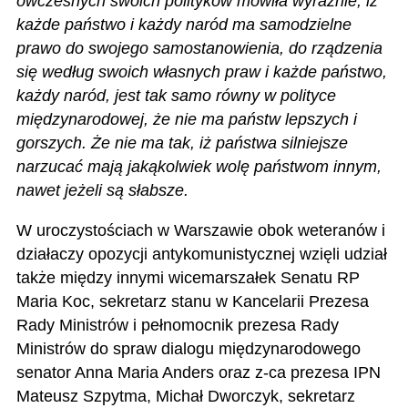
ówczesnych swoich polityków mówiła wyraźnie, iż
każde państwo i każdy naród ma samodzielne
prawo do swojego samostanowienia, do rządzenia
się według swoich własnych praw i każde państwo,
każdy naród, jest tak samo równy w polityce
międzynarodowej, że nie ma państw lepszych i
gorszych. Że nie ma tak, iż państwa silniejsze
narzucać mają jakąkolwiek wolę państwom innym,
nawet jeżeli są słabsze.
W uroczystościach w Warszawie obok weteranów i
działaczy opozycji antykomunistycznej wzięli udział
także między innymi wicemarszałek Senatu RP
Maria Koc, sekretarz stanu w Kancelarii Prezesa
Rady Ministrów i pełnomocnik prezesa Rady
Ministrów do spraw dialogu międzynarodowego
senator Anna Maria Anders oraz z-ca prezesa IPN
Mateusz Szpytma, Michał Dworczyk, sekretarz