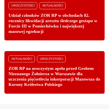
UROCZYSTOŚCI
AKTUALNOŚCI
Udział członków ZOR RP w obchodach 82.
rocznicy likwidacji aresztu śledczego gestapo w
Forcie III w Pomiechówku i największej
masowej egzekucji
AKTUALNOŚCI
UROCZYSTOŚCI
ZOR RP na uroczystym apelu przed Grobem
Nieznanego Żołnierza w Warszawie dla
uczczenia pięćsetlecia inkorporacji Mazowsza do
Korony Królestwa Polskiego