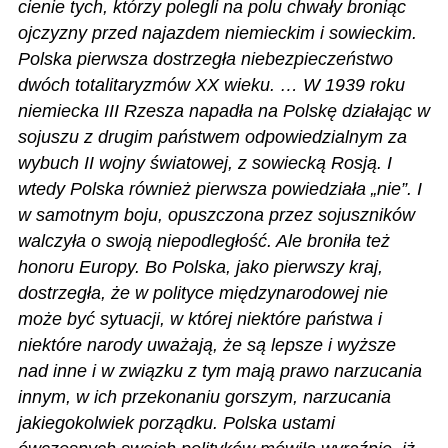
cienie tych, którzy polegli na polu chwały broniąc
ojczyzny przed najazdem niemieckim i sowieckim.
Polska pierwsza dostrzegła niebezpieczeństwo
dwóch totalitaryzmów XX wieku. … W 1939 roku
niemiecka III Rzesza napadła na Polskę działając w
sojuszu z drugim państwem odpowiedzialnym za
wybuch II wojny światowej, z sowiecką Rosją. I
wtedy Polska również pierwsza powiedziała „nie”. I
w samotnym boju, opuszczona przez sojuszników
walczyła o swoją niepodległość. Ale broniła też
honoru Europy. Bo Polska, jako pierwszy kraj,
dostrzegła, że w polityce międzynarodowej nie
może być sytuacji, w której niektóre państwa i
niektóre narody uważają, że są lepsze i wyższe
nad inne i w związku z tym mają prawo narzucania
innym, w ich przekonaniu gorszym, narzucania
jakiegokolwiek porządku. Polska ustami