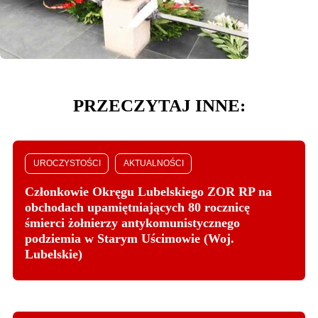
PRZECZYTAJ INNE:
UROCZYSTOŚCI
AKTUALNOŚCI
Członkowie Okręgu Lubelskiego ZOR RP na
obchodach upamiętniających 80 rocznicę
śmierci żołnierzy antykomunistycznego
podziemia w Starym Uścimowie (Woj.
Lubelskie)