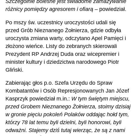
Szczególnie bolesne jest świadome zamazywanie
różnicy pomiędzy agresorem i ofiarą
– powiedział.
Po mszy św. uczestnicy uroczystości udali się
przed Grób Nieznanego Żołnierza, gdzie odbyła
uroczysta zmiana warty, odczytano Apel Pamięci i
złożono wieńce. Listy do zebranych skierowali
Prezydent RP Andrzej Duda oraz wicepremier i
minister kultury i dziedzictwa narodowego Piotr
Gliński.
Zabierając głos p.o. Szefa Urzędu do Spraw
Kombatantów i Osób Represjonowanych Jan Józef
Kasprzyk powiedział m.in.:
W tym świętym miejscu,
przed Grobem Nieznanego Żołnierza, stoimy dzisiaj
w gronie pięciu pokoleń Polaków oddając hołd tym,
którzy 78 lat temu byli dzielni, byli honorowi, byli
odważni. Stajemy dziś tutaj wierząc, że są z nami