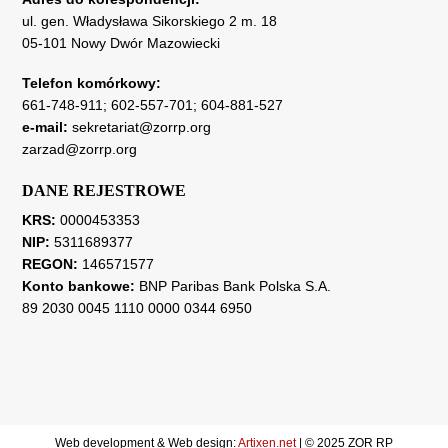
ul. gen. Władysława Sikorskiego 2 m. 18
05-101 Nowy Dwór Mazowiecki
Telefon komórkowy:
661-748-911
;
602-557-701
;
604-881-527
e-mail:
sekretariat@zorrp.org
zarzad@zorrp.org
DANE REJESTROWE
KRS:
0000453353
NIP:
5311689377
REGON:
146571577
Konto bankowe:
BNP Paribas Bank Polska S.A.
89 2030 0045 1110 0000 0344 6950
Web development & Web design:
Artixen.net
| © 2025 ZOR RP