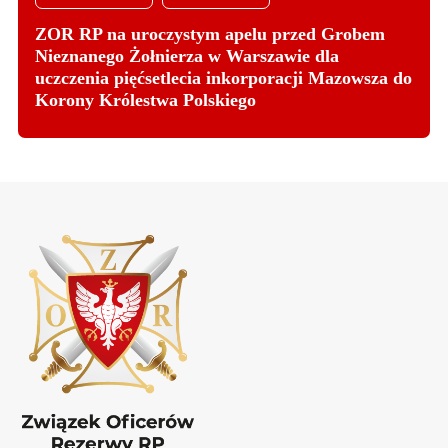
ZOR RP na uroczystym apelu przed Grobem
Nieznanego Żołnierza w Warszawie dla
uczczenia pięćsetlecia inkorporacji Mazowsza do
Korony Królestwa Polskiego