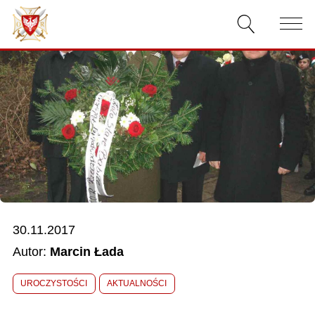
AKTUALNOŚCI
O ZWIĄZKU
DOKUMENTY
WŁADZE
RELACJE FILMOWE
30.11.2017
KONKURSY
Autor:
Marcin Łada
KONTAKT
UROCZYSTOŚCI
AKTUALNOŚCI