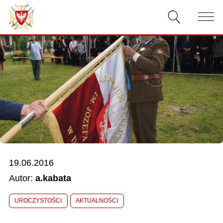
AKTUALNOŚCI
O ZWIĄZKU
DOKUMENTY
WŁADZE
RELACJE FILMOWE
19.06.2016
KONKURSY
Autor:
a.kabata
KONTAKT
UROCZYSTOŚCI
AKTUALNOŚCI