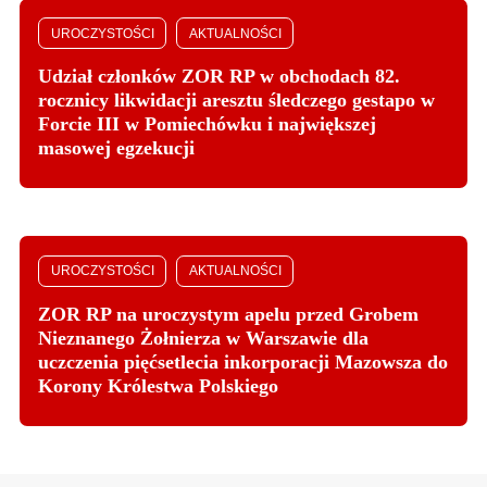
UROCZYSTOŚCI
AKTUALNOŚCI
Udział członków ZOR RP w obchodach 82.
rocznicy likwidacji aresztu śledczego gestapo w
Forcie III w Pomiechówku i największej
masowej egzekucji
UROCZYSTOŚCI
AKTUALNOŚCI
ZOR RP na uroczystym apelu przed Grobem
Nieznanego Żołnierza w Warszawie dla
uczczenia pięćsetlecia inkorporacji Mazowsza do
Korony Królestwa Polskiego