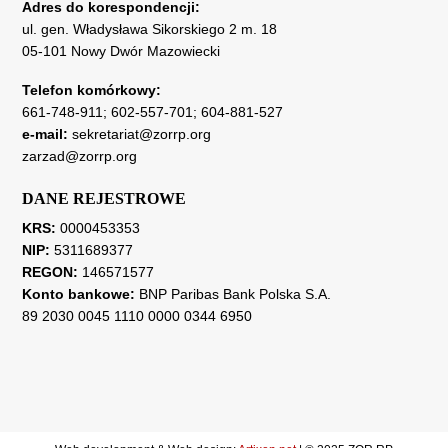
Adres do korespondencji:
ul. gen. Władysława Sikorskiego 2 m. 18
05-101 Nowy Dwór Mazowiecki
Telefon komórkowy:
661-748-911
;
602-557-701
;
604-881-527
e-mail:
sekretariat@zorrp.org
zarzad@zorrp.org
DANE REJESTROWE
KRS:
0000453353
NIP:
5311689377
REGON:
146571577
Konto bankowe:
BNP Paribas Bank Polska S.A.
89 2030 0045 1110 0000 0344 6950