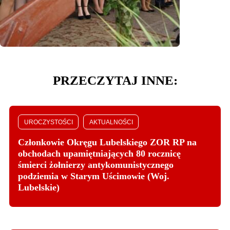
PRZECZYTAJ INNE:
UROCZYSTOŚCI
AKTUALNOŚCI
Członkowie Okręgu Lubelskiego ZOR RP na
obchodach upamiętniających 80 rocznicę
śmierci żołnierzy antykomunistycznego
podziemia w Starym Uścimowie (Woj.
Lubelskie)