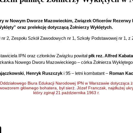
ry w Nowym Dworze Mazowieckim, Związek Oficerów Rezerwy Rze
yklęty” oraz prelekcję
dotyczącą Żołnierzy Wyklętych.
ł nr 2, Zespołu Szkół Zawodowych nr 1, Szkoły Podstawowej nr 1, 
stawiciela IPN oraz członków Związku powitał
płk rez. Alfred Kabat
szkanka Nowego Dworu Mazowieckiego – córka Żołnierza Wyklętego
ajączkowski
,
Henryk Ruszczyk
i 95 – letni kombatant –
Roman Kac
Oddziałowego Biura Edukacji Narodowej IPN w Warszawie dotycząca ż
rwowzorem głównego bohatera, był sierż. Józef Franczak, najdłużej
ukr
który
z
ginął 21 października 1963 r.