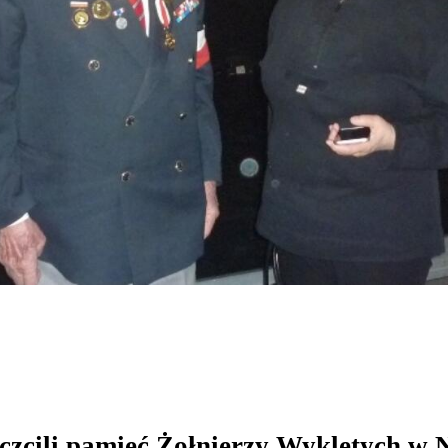
uczcili pamięć Żołnierzy Wyklętych