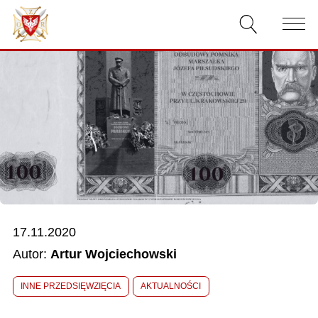
AKTUALNOŚCI
O ZWIĄZKU
DOKUMENTY
WŁADZE
RELACJE FILMOWE
17.11.2020
KONKURSY
Autor:
Artur Wojciechowski
KONTAKT
INNE PRZEDSIĘWZIĘCIA
AKTUALNOŚCI