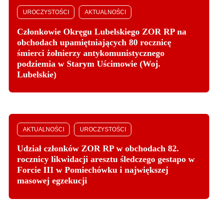
UROCZYSTOŚCI
AKTUALNOŚCI
Członkowie Okręgu Lubelskiego ZOR RP na
obchodach upamiętniających 80 rocznicę
śmierci żołnierzy antykomunistycznego
podziemia w Starym Uścimowie (Woj.
Lubelskie)
AKTUALNOŚCI
UROCZYSTOŚCI
Udział członków ZOR RP w obchodach 82.
rocznicy likwidacji aresztu śledczego gestapo w
Forcie III w Pomiechówku i największej
masowej egzekucji