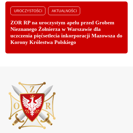
UROCZYSTOŚCI
AKTUALNOŚCI
ZOR RP na uroczystym apelu przed Grobem
Nieznanego Żołnierza w Warszawie dla
uczczenia pięćsetlecia inkorporacji Mazowsza do
Korony Królestwa Polskiego