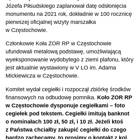
Józefa Piłsudskiego zaplanował datę odsłonięcia
monumentu na 2021 rok, dokładnie w 100 rocznicę
pierwszej oficjalnej wizyty marszałka
w Częstochowie.
Członkowie Koła ZOR RP w Częstochowie
ufundowali metalową podstawę, umożliwiającą
wyeksponowanie wydobytego z ziemi plafonu, który
jest aktualnie wystawiony w V LO im. Adama
Mickiewicza w Częstochowie.
Komitet wydał cegiełki i rozpoczął zbiórkę środków
finansowych na odbudowę pomnika.
Koło ZOR RP
w Częstochowie dysponuje cegiełkami – foto
cegiełek pod tekstem. Cegiełki imitują banknot
o nominałach 100 zł, 50 zł, i 10 zł. Jeżeli ktoś
z Państwa chciałby zakupić cegiełki do czego
bardzo zachęcamy, to prosimy o kontakt z kol.