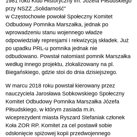
1981 roku Klub Historyczny im. Józefa Piłsudskiego
przy NSZZ „Solidarność”
w Częstochowie powołał Społeczny Komitet
Odbudowy Pomnika Marszałka, jednak po
wprowadzeniu stanu wojennego władze
odpowiedziały represjami i rekwizycją składek. Już
po upadku PRL-u pomnika jednak nie
odbudowano. Powstał natomiast pomnik Marszałka
według innego projektu, zlokalizowany na pl.
Biegańskiego, gdzie stoi do dnia dzisiejszego.
W marcu 2018 roku powstał kierowany przez
nauczyciela Jarosława Sobkowskiego Społeczny
Komitet Odbudowy Pomnika Marszałka Józefa
Piłsudskiego, w którym zasiada m.in.
wiceprezydent miasta Ryszard Stefaniak członek
Koła ZOR RP. Komitet za cel postawił sobie
odsłonięcie spiżowej kopii przedwojennego