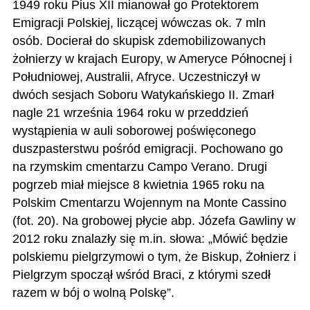
1949 roku Pius XII mianował go Protektorem
Emigracji Polskiej, liczącej wówczas ok. 7 mln
osób. Docierał do skupisk zdemobilizowanych
żołnierzy w krajach Europy, w Ameryce Północnej i
Południowej, Australii, Afryce. Uczestniczył w
dwóch sesjach Soboru Watykańskiego II. Zmarł
nagle 21 września 1964 roku w przeddzień
wystąpienia w auli soborowej poświęconego
duszpasterstwu pośród emigracji. Pochowano go
na rzymskim cmentarzu Campo Verano. Drugi
pogrzeb miał miejsce 8 kwietnia 1965 roku na
Polskim Cmentarzu Wojennym na Monte Cassino
(fot. 20). Na grobowej płycie abp. Józefa Gawliny w
2012 roku znalazły się m.in. słowa: „Mówić będzie
polskiemu pielgrzymowi o tym, że Biskup, Żołnierz i
Pielgrzym spoczął wśród Braci, z którymi szedł
razem w bój o wolną Polskę”.