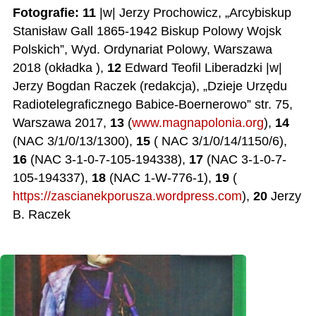
Fotografie:
11
|w| Jerzy Prochowicz, „Arcybiskup
Stanisław Gall 1865-1942 Biskup Polowy Wojsk
Polskich”, Wyd. Ordynariat Polowy, Warszawa
2018 (okładka ),
12
Edward Teofil Liberadzki |w|
Jerzy Bogdan Raczek (redakcja), „Dzieje Urzędu
Radiotelegraficznego Babice-Boernerowo” str. 75,
Warszawa 2017,
13
(
www.magnapolonia.org
),
14
(NAC 3/1/0/13/1300),
15
( NAC 3/1/0/14/1150/6),
16
(NAC 3-1-0-7-105-194338),
17
(NAC 3-1-0-7-
105-194337),
18
(NAC 1-W-776-1),
19
(
https://zascianekporusza.wordpress.com
),
20
Jerzy
B. Raczek