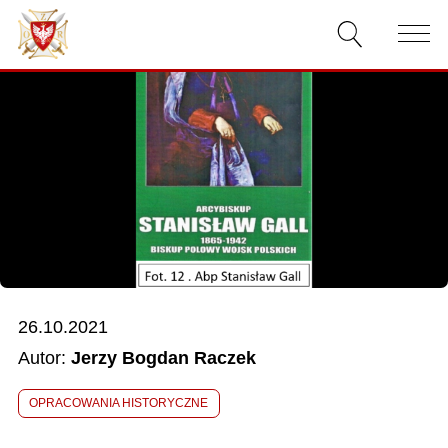
AKTUALNOŚCI
O ZWIĄZKU
DOKUMENTY
WŁADZE
RELACJE FILMOWE
26.10.2021
KONKURSY
Autor:
Jerzy Bogdan Raczek
KONTAKT
OPRACOWANIA HISTORYCZNE