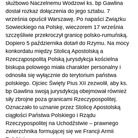
służbowo Naczelnemu Wodzowi ks. bp Gawlina
dostał rozkaz dołączenia do jego sztabu. 7
września opuścił Warszawę. Po napaści Związku
Sowieckiego na Polskę, wieczorem 17 września
szczęśliwie przekroczył granicę polsko-rumuńską.
Dopiero 5 października dotarł do Rzymu. Na mocy
konkordatu między Stolicą Apostolską a
Rzecząpospolitą Polską jurysdykcja kościelna
biskupa polowego miała charakter personalny i
odnosiła się wyłącznie do terytorium państwa
polskiego. Ojciec Święty Pius XII zezwolił, aby ks.
bp Gawlina swoją jurysdykcją obejmował również
siły zbrojne poza granicami Rzeczypospolitej.
Oznaczało to uznanie przez Stolicę Apostolską
ciągłości Państwa Polskiego i Rządu
Rzeczypospolitej na Uchodźstwie – prawnego
zwierzchnika formującej się we Francji Armii