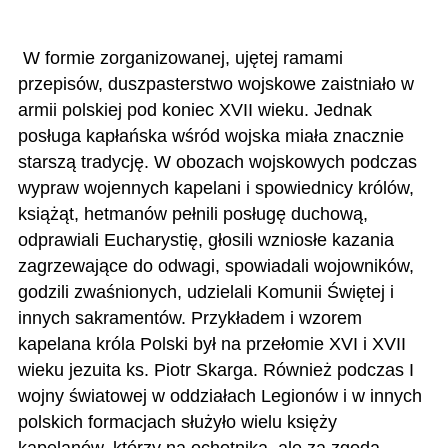
W formie zorganizowanej, ujętej ramami
przepisów, duszpasterstwo wojskowe zaistniało w
armii polskiej pod koniec XVII wieku. Jednak
posługa kapłańska wśród wojska miała znacznie
starszą tradycję. W obozach wojskowych podczas
wypraw wojennych kapelani i spowiednicy królów,
książąt, hetmanów pełnili posługę duchową,
odprawiali Eucharystię, głosili wzniosłe kazania
zagrzewające do odwagi, spowiadali wojowników,
godzili zwaśnionych, udzielali Komunii Świętej i
innych sakramentów. Przykładem i wzorem
kapelana króla Polski był na przełomie XVI i XVII
wieku jezuita ks. Piotr Skarga. Również podczas I
wojny światowej w oddziałach Legionów i w innych
polskich formacjach służyło wielu księży
kapelanów, którzy na ochotnika, ale za zgodą