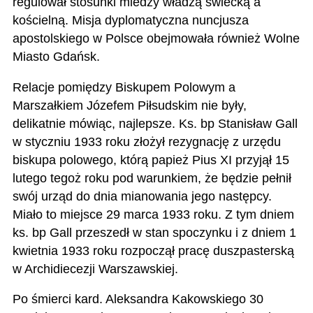
regulował stosunki miedzy władzą świecką a
kościelną. Misja dyplomatyczna nuncjusza
apostolskiego w Polsce obejmowała również Wolne
Miasto Gdańsk.
Relacje pomiędzy Biskupem Polowym a
Marszałkiem Józefem Piłsudskim nie były,
delikatnie mówiąc, najlepsze. Ks. bp Stanisław Gall
w styczniu 1933 roku złożył rezygnację z urzędu
biskupa polowego, którą papież Pius XI przyjął 15
lutego tegoż roku pod warunkiem, że będzie pełnił
swój urząd do dnia mianowania jego następcy.
Miało to miejsce 29 marca 1933 roku. Z tym dniem
ks. bp Gall przeszedł w stan spoczynku i z dniem 1
kwietnia 1933 roku rozpoczął pracę duszpasterską
w Archidiecezji Warszawskiej.
Po śmierci kard. Aleksandra Kakowskiego 30