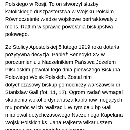
Polskiego w Rosji. To on stworzył służby
katolickiego duszpasterstwa w Wojsku Polskim.
Równocześnie władze wojskowe pertraktowały z
mons. Rattim w sprawie powołania biskupstwa
polowego.
Ze Stolicy Apostolskiej 5 lutego 1919 roku dotarła
pozytywna decyzja. Papież Benedykt XV w
porozumieniu z Naczelnikiem Państwa Józefem
Piłsudskim powołał tego dnia pierwszego Biskupa
Polowego Wojsk Polskich. Został nim
dotychczasowy biskup pomocniczy warszawski dr
Stanisław Gall (fot. 11, 12). Ogrom zadań wymagał
skupienia wokół ordynariusza kapłanów mogących
mu pomóc w ich realizacji. W tym celu bp Gall
mianował dotychczasowego Naczelnego Kapelana
Wojsk Polskich ks. Jana Pajkerta wikariuszem
generalnym ordynariatu polowego.