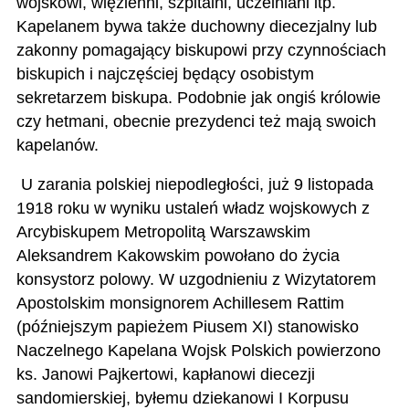
wojskowi, więzienni, szpitalni, uczelniani itp.
Kapelanem bywa także duchowny diecezjalny lub
zakonny pomagający biskupowi przy czynnościach
biskupich i najczęściej będący osobistym
sekretarzem biskupa. Podobnie jak ongiś królowie
czy hetmani, obecnie prezydenci też mają swoich
kapelanów.
U zarania polskiej niepodległości, już 9 listopada
1918 roku w wyniku ustaleń władz wojskowych z
Arcybiskupem Metropolitą Warszawskim
Aleksandrem Kakowskim powołano do życia
konsystorz polowy. W uzgodnieniu z Wizytatorem
Apostolskim monsignorem Achillesem Rattim
(późniejszym papieżem Piusem XI) stanowisko
Naczelnego Kapelana Wojsk Polskich powierzono
ks. Janowi Pajkertowi, kapłanowi diecezji
sandomierskiej, byłemu dziekanowi I Korpusu