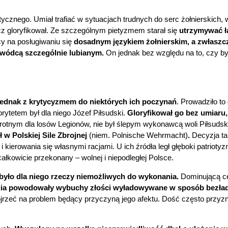
tycznego. Umiał trafiać w sytuacjach trudnych do serc żołnierskich,
z gloryfikował. Ze szczególnym pietyzmem starał się
utrzymywać ła
cy na posługiwaniu się
dosadnym językiem żołnierskim, a zwłas
dowódcą szczególnie lubianym.
On jednak bez względu na to, czy by
 jednak z krytycyzmem do niektórych ich poczynań
. Prowadziło to
ytetem był dla niego Józef Piłsudski.
Gloryfikował go bez umiaru
tnym dla losów Legionów, nie był ślepym wykonawcą woli Piłsudskie
 w Polskiej Sile Zbrojnej
(niem.
Polnische Wehrmacht)
.
Decyzja ta
kierowania się własnymi racjami. U ich źródła legł głęboki patriotyzm
całkowicie przekonany – wolnej i niepodległej Polsce.
 było dla niego rzeczy niemożliwych do wykonania.
Dominującą ce
rgia powodowały wybuchy złości wyładowywane w sposób bezład
pojrzeć na problem będący przyczyną jego afektu. Dość często przyz