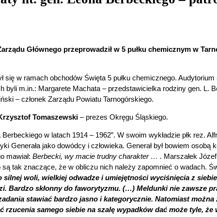
zes Zarządu Głównego przeprowadził w 5 pułku chemicznym w Tar
dbył się w ramach obchodów Święta 5 pułku chemicznego. Audytorium 
h byli m.in.: Margarete Machata – przedstawicielka rodziny gen. L.
ński – członek Zarządu Powiatu Tarnogórskiego.
 Krzysztof Tomaszewski
– prezes Okręgu Śląskiego.
Berbeckiego w latach 1914 – 1962”. W swoim wykładzie płk rez. Alfr
yki Generała jako dowódcy i człowieka. Generał był bowiem osobą kon
ego mawiał:
Berbecki, wy macie trudny charakter … .
Marszałek Józef 
 są tak znaczące, że w obliczu nich należy zapomnieć o wadach. Św
 silnej woli, wielkiej odwadze i umiejętności wyciśnięcia z sieb
zi. Bardzo skłonny do faworytyzmu. (…) Meldunki nie zawsze p
adania stawiać bardzo jasno i kategorycznie. Natomiast można
ść rzucenia samego siebie na szalę wypadków dać może tyle, że