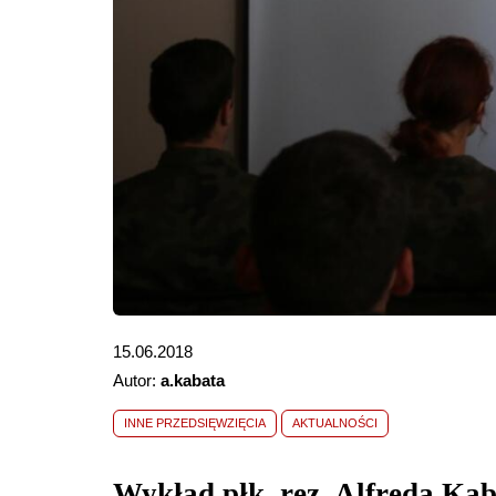
15.06.2018
Autor:
a.kabata
INNE PRZEDSIĘWZIĘCIA
AKTUALNOŚCI
Wykład płk. rez. Alfreda Kab