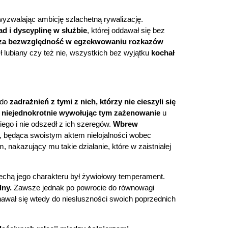
 wyzwalając ambicję szlachetną rywalizację.
d i dyscyplinę w służbie
, której oddawał się bez
zcza bezwzględność w egzekwowaniu rozkazów
ł lubiany czy też nie, wszystkich bez wyjątku
kochał
 do
zadrażnień z tymi z nich, którzy nie cieszyli się
, niejednokrotnie wywołując tym zażenowanie
u
go i nie odszedł z ich szeregów.
Wbrew
, będąca swoistym aktem nielojalności wobec
, nakazujący mu takie działanie, które w zaistniałej
chą jego charakteru był żywiołowy temperament.
ny.
Zawsze jednak po powrocie do równowagi
nawał się wtedy do niesłuszności swoich poprzednich