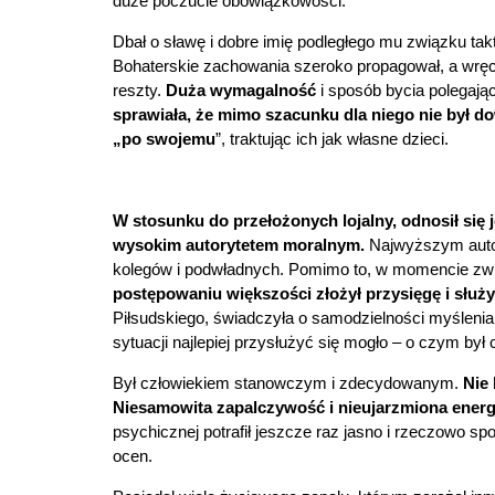
duże poczucie obowiązkowości.
Dbał o sławę i dobre imię podległego mu związku tak
Bohaterskie zachowania szeroko propagował, a wręc
reszty.
Duża wymagalność
i sposób bycia polegają
sprawiała, że mimo szacunku dla niego nie był 
„po swojemu
”, traktując ich jak własne dzieci.
W stosunku do przełożonych lojalny, odnosił się
wysokim autorytetem moralnym.
Najwyższym autor
kolegów i podwładnych. Pomimo to, w momencie zwro
postępowaniu większości złożył przysięgę i służył
Piłsudskiego, świadczyła o samodzielności myślenia i 
sytuacji najlepiej przysłużyć się mogło – o czym był 
Był człowiekiem stanowczym i zdecydowanym.
Nie
Niesamowita zapalczywość i nieujarzmiona ene
psychicznej potrafił jeszcze raz jasno i rzeczowo s
ocen.