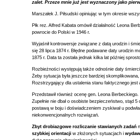
zalet. Przeze mnie już jest wyznaczony jako pier
Marszałek J. Piłsudski opiniując w tym okresie wszys
Płk rez. Alfred Kabata omówił działalność Leona Be
powrocie do Polski w 1946 r.
Wyjaśnił kontrowersje związane z datą urodzin i śmie
się 28 lipca 1874 r. Błędne podawane daty urodzin m
1875 r. Data ta została jednak kilka lat później sp
Rozbieżności występują także odnośnie daty śmierci
Żeby sytuacja była jeszcze bardziej skomplikowana, t
Rozstrzygający dla ustalenia stanu faktycznego jest
Przedstawił również ocenę gen. Leona Berbeckiego. 
Zupełnie nie dbał o osobiste bezpieczeństwo, stąd 5
postawą w boju i doświadczeniem zyskiwał u podwła
niekonwencjonalnych rozwiązań.
Zbyt drobiazgowe rozliczanie stawianych zadań
n
szybkiej orientacji
w złożonych sytuacjach i
wydawa