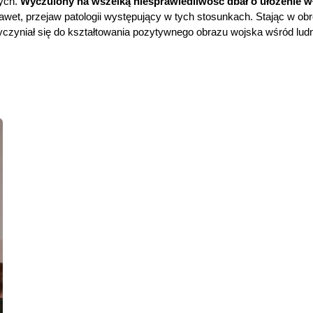
nych.
Wyczulony na wszelką niesprawiedliwość dbał o ułożenie wł
wet, przejaw patologii występujący w tych stosunkach. Stając w obro
yczyniał się do kształtowania pozytywnego obrazu wojska wśród ludn