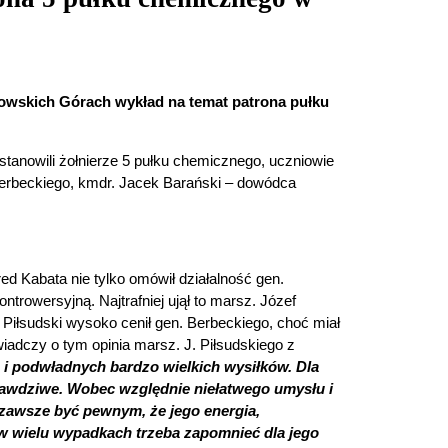
nowskich Górach wykład na temat patrona pułku
stanowili żołnierze 5 pułku chemicznego, uczniowie
 Berbeckiego, kmdr. Jacek Barański – dowódca
ed Kabata nie tylko omówił działalność gen.
trowersyjną. Najtrafniej ujął to marsz. Józef
Piłsudski wysoko cenił gen. Berbeckiego, choć miał
iadczy o tym opinia marsz. J. Piłsudskiego z
ie i podwładnych bardzo wielkich wysiłków. Dla
rawdziwe. Wobec względnie niełatwego umysłu i
 zawsze być pewnym, że jego energia,
 w wielu wypadkach trzeba zapomnieć dla jego