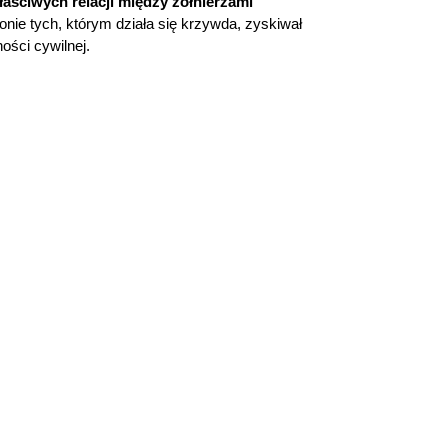
aściwych relacji między żołnierzami
nie tych, którym działa się krzywda, zyskiwał
ości cywilnej.