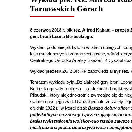
Tarnowskich Górach
8 czerwca 2018 r. płk rez. Alfred Kabata – pre
gen. broni Leona Berbeckiego.
Wykład, podobnie jak było to w latach ubiegłych, o
klas mundurowych i zaproszeni goście, wśród któryc
Centralnego Ośrodka Analizy Skażeń, Krzysztof Łozi
Wykład prezesa ZG ZOR RP zapowiedział
mjr rez.
Tematem wykładu była „Działalność gen. broni Leona 
Berbeckiego w tym okresie, ale dokonał charakteryst
Piłsudski, który niejednokrotnie zwracając się do ni
świadomość jego wad. Uważał jednak, że zalety jego
grudnia 1922 r., w której pisał:
Bardzo dobry oficer o
podwładnych nieznośny. Uprzedzający się do lud
braku wykształcenia wojskowego trzeba zawsze z
niestrudzona praca, uporczywa wola i umiejętno