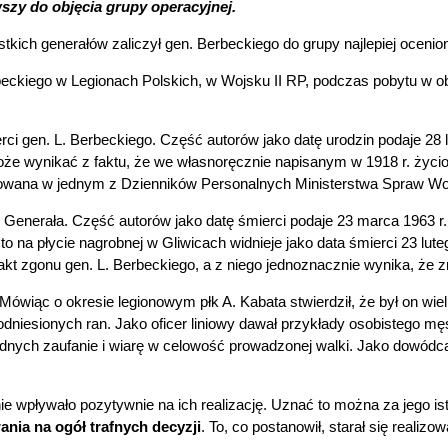
wszy do objęcia grupy operacyjnej.
tkich generałów zaliczył gen. Berbeckiego do grupy najlepiej ocenio
rbeckiego w Legionach Polskich, w Wojsku II RP, podczas pobytu w o
rci gen. L. Berbeckiego. Część autorów jako datę urodzin podaje 28 
oże wynikać z faktu, że we własnoręcznie napisanym w 1918 r. życiory
rostowana w jednym z Dzienników Personalnych Ministerstwa Spraw Wo
 Generała. Część autorów jako datę śmierci podaje 23 marca 1963 r.
o na płycie nagrobnej w Gliwicach widnieje jako data śmierci 23 lute
 akt zgonu gen. L. Berbeckiego, a z niego jednoznacznie wynika, że 
Mówiąc o okresie legionowym płk A. Kabata stwierdził, że był on wi
 odniesionych ran. Jako oficer liniowy dawał przykłady osobistego 
dnych zaufanie i wiarę w celowość prowadzonej walki. Jako dowódca
ie wpływało pozytywnie na ich realizację. Uznać to można za jego i
nia na ogół trafnych decyzji
. To, co postanowił, starał się reali