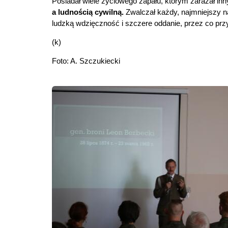
Posiadał wiele życiowego zapału, którym zarażał in
a ludnością cywilną.
Zwalczał każdy, najmniejszy na
ludzką wdzięczność i szczere oddanie, przez co prz
(k)
Foto: A. Szczukiecki