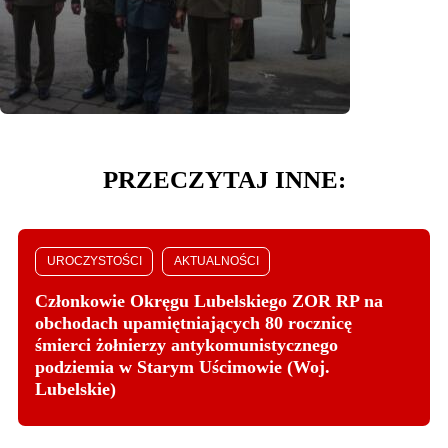
PRZECZYTAJ INNE:
UROCZYSTOŚCI
AKTUALNOŚCI
Członkowie Okręgu Lubelskiego ZOR RP na
obchodach upamiętniających 80 rocznicę
śmierci żołnierzy antykomunistycznego
podziemia w Starym Uścimowie (Woj.
Lubelskie)