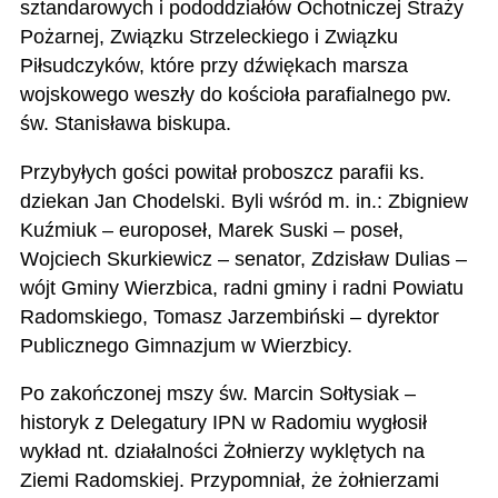
sztandarowych i pododdziałów Ochotniczej Straży
Pożarnej, Związku Strzeleckiego i Związku
Piłsudczyków, które przy dźwiękach marsza
wojskowego weszły do kościoła parafialnego pw.
św. Stanisława biskupa.
Przybyłych gości powitał proboszcz parafii ks.
dziekan Jan Chodelski. Byli wśród m. in.: Zbigniew
Kuźmiuk – europoseł, Marek Suski – poseł,
Wojciech Skurkiewicz – senator, Zdzisław Dulias –
wójt Gminy Wierzbica, radni gminy i radni Powiatu
Radomskiego, Tomasz Jarzembiński – dyrektor
Publicznego Gimnazjum w Wierzbicy.
Po zakończonej mszy św. Marcin Sołtysiak –
historyk z Delegatury IPN w Radomiu wygłosił
wykład nt. działalności Żołnierzy wyklętych na
Ziemi Radomskiej. Przypomniał, że żołnierzami