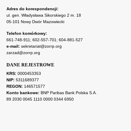
Adres do korespondencji:
ul. gen. Władysława Sikorskiego 2 m. 18
05-101 Nowy Dwór Mazowiecki
Telefon komórkowy:
661-748-911
;
602-557-701
;
604-881-527
e-mail:
sekretariat@zorrp.org
zarzad@zorrp.org
DANE REJESTROWE
KRS:
0000453353
NIP:
5311689377
REGON:
146571577
Konto bankowe:
BNP Paribas Bank Polska S.A.
89 2030 0045 1110 0000 0344 6950