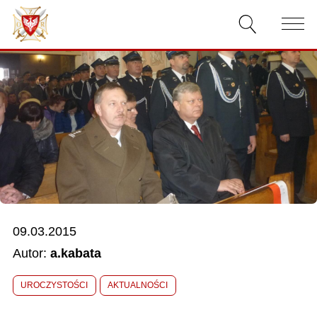
AKTUALNOŚCI
O ZWIĄZKU
DOKUMENTY
WŁADZE
RELACJE FILMOWE
09.03.2015
KONKURSY
Autor:
a.kabata
KONTAKT
UROCZYSTOŚCI
AKTUALNOŚCI