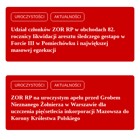
UROCZYSTOŚCI
AKTUALNOŚCI
Udział członków ZOR RP w obchodach 82.
rocznicy likwidacji aresztu śledczego gestapo w
Forcie III w Pomiechówku i największej
masowej egzekucji
UROCZYSTOŚCI
AKTUALNOŚCI
ZOR RP na uroczystym apelu przed Grobem
Nieznanego Żołnierza w Warszawie dla
uczczenia pięćsetlecia inkorporacji Mazowsza do
Korony Królestwa Polskiego