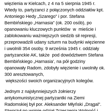
więzienia w Kielcach, z 4 na 5 sierpnia 1945 r.
Wtedy to, partyzanci z połączonych oddziałów kpt.
Antoniego Hedy „Szarego” i por. Stefana
Bembińskiego „Harnasia” (ok. 200 osób), po
opanowaniu kluczowych punktów w mieście i
zablokowaniu ważniejszych siedzib sił represji,
przeprowadzili udany szturm na budynki więzienne
i uwolnili 354 osoby. 9 września 1945 r. oddziały
partyzanckie AK, także pod dowództwem Stefana
Bembińskiego „Harnasia’, na pół godziny
opanowały Radom, zdobyły więzienie i uwolniły ok.
300 aresztowanych,
większości swoich organizacyjnych kolegów.
Jednym z najsłynniejszych żołnierzy
antykomunistycznej partyzantki na Ziemi
Radomskiej był por. Aleksander Młyński „Drągal”.
Stworzył po wojnie odział Zrzeszenia Wolność i