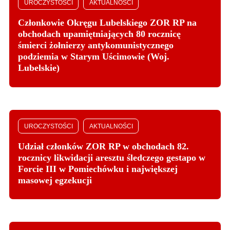
UROCZYSTOŚCI
AKTUALNOŚCI
Członkowie Okręgu Lubelskiego ZOR RP na
obchodach upamiętniających 80 rocznicę
śmierci żołnierzy antykomunistycznego
podziemia w Starym Uścimowie (Woj.
Lubelskie)
UROCZYSTOŚCI
AKTUALNOŚCI
Udział członków ZOR RP w obchodach 82.
rocznicy likwidacji aresztu śledczego gestapo w
Forcie III w Pomiechówku i największej
masowej egzekucji