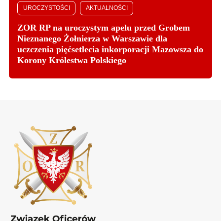
UROCZYSTOŚCI
AKTUALNOŚCI
ZOR RP na uroczystym apelu przed Grobem
Nieznanego Żołnierza w Warszawie dla
uczczenia pięćsetlecia inkorporacji Mazowsza do
Korony Królestwa Polskiego