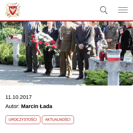
AKTUALNOŚCI
O ZWIĄZKU
DOKUMENTY
WŁADZE
RELACJE FILMOWE
11.10.2017
KONKURSY
Autor:
Marcin Łada
KONTAKT
UROCZYSTOŚCI
AKTUALNOŚCI