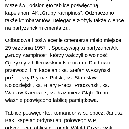
Mszę św., odsłonięto tablicę poświęconą
kapelanom AK „Grupy Kampinos”. Odznaczono
także kombatantów. Delegacje złożyły także wieńce
na partyzanckim cmentarzu.
Odbudowa i poświęcenie cmentarza miało miejsce
29 września 1957 r. Spoczywają tu partyzanci AK
„Grupy Kampinos”, którzy walczyli o wolność
Ojczyzny z hitlerowskimi Niemcami. Duchowo
przewodzili im kapelani: ks. Stefan Wyszyński
późniejszy Prymas Polski, ks. Stanisław
Kołodziejski, ks. Hilary Pracz- Praczyński, ks.
Wacław Karłowicz, ks. Kazimierz Głąb. To im
właśnie poświęcono tablicę pamiątkową.
Tablicę poświęcił ks. komandor w st. spocz. Janusz
Bąk- kapelan ordynariatu polowego WP,
odsłonięcia tablicy dokonali: Witold Grzybowski