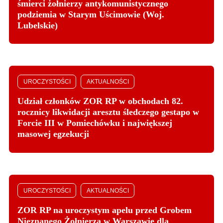
śmierci żołnierzy antykomunistycznego
podziemia w Starym Uścimowie (Woj.
Lubelskie)
UROCZYSTOŚCI
AKTUALNOŚCI
Udział członków ZOR RP w obchodach 82.
rocznicy likwidacji aresztu śledczego gestapo w
Forcie III w Pomiechówku i największej
masowej egzekucji
UROCZYSTOŚCI
AKTUALNOŚCI
ZOR RP na uroczystym apelu przed Grobem
Nieznanego Żołnierza w Warszawie dla