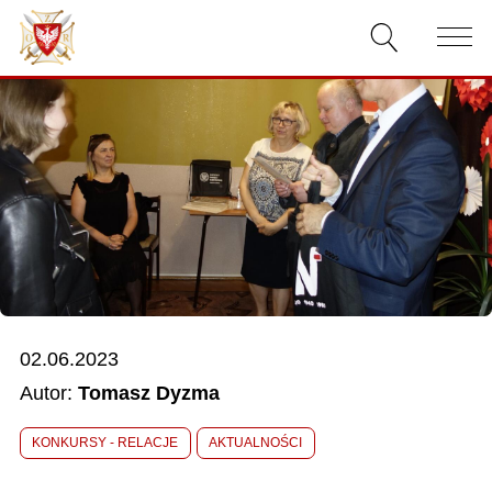
AKTUALNOŚCI
O ZWIĄZKU
DOKUMENTY
WŁADZE
RELACJE FILMOWE
02.06.2023
KONKURSY
Autor:
Tomasz Dyzma
KONTAKT
KONKURSY - RELACJE
AKTUALNOŚCI