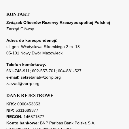
KONTAKT
Związek Oficerów Rezerwy Rzeczypospolitej Polskiej
Zarząd Główny
Adres do korespondencji:
ul. gen. Władysława Sikorskiego 2 m. 18
05-101 Nowy Dwór Mazowiecki
Telefon komórkowy:
661-748-911
;
602-557-701
;
604-881-527
e-mail:
sekretariat@zorrp.org
zarzad@zorrp.org
DANE REJESTROWE
KRS:
0000453353
NIP:
5311689377
REGON:
146571577
Konto bankowe:
BNP Paribas Bank Polska S.A.