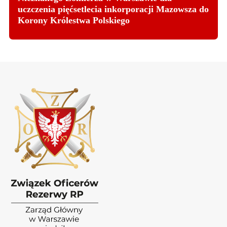
uczczenia pięćsetlecia inkorporacji Mazowsza do
Korony Królestwa Polskiego