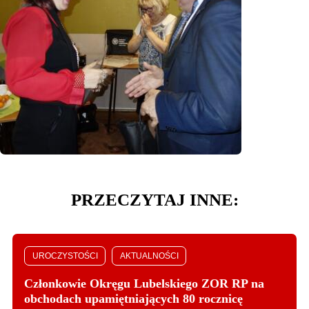
PRZECZYTAJ INNE:
UROCZYSTOŚCI
AKTUALNOŚCI
Członkowie Okręgu Lubelskiego ZOR RP na
obchodach upamiętniających 80 rocznicę