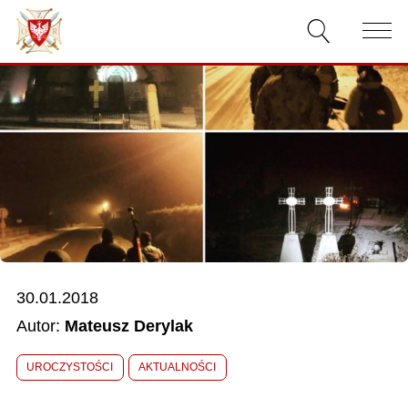
AKTUALNOŚCI
O ZWIĄZKU
DOKUMENTY
WŁADZE
RELACJE FILMOWE
30.01.2018
KONKURSY
Autor:
Mateusz Derylak
KONTAKT
UROCZYSTOŚCI
AKTUALNOŚCI