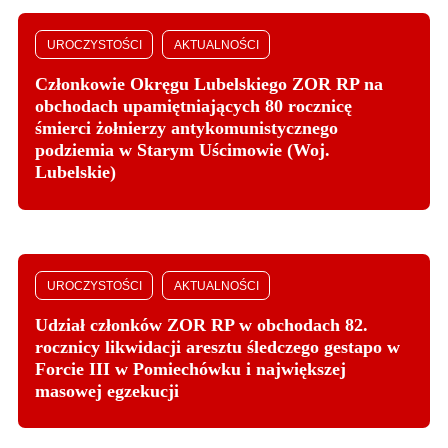
UROCZYSTOŚCI
AKTUALNOŚCI
Członkowie Okręgu Lubelskiego ZOR RP na
obchodach upamiętniających 80 rocznicę
śmierci żołnierzy antykomunistycznego
podziemia w Starym Uścimowie (Woj.
Lubelskie)
UROCZYSTOŚCI
AKTUALNOŚCI
Udział członków ZOR RP w obchodach 82.
rocznicy likwidacji aresztu śledczego gestapo w
Forcie III w Pomiechówku i największej
masowej egzekucji