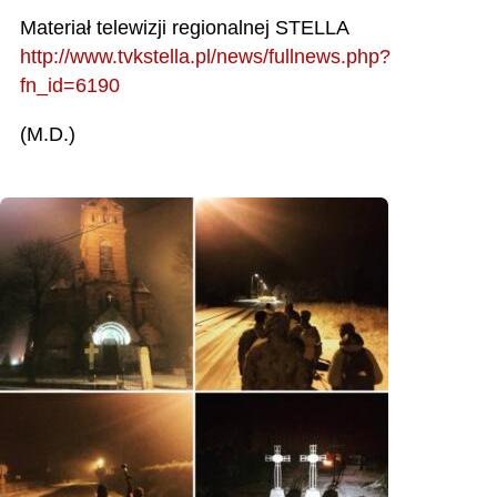
Materiał telewizji regionalnej STELLA
http://www.tvkstella.pl/news/fullnews.php?
fn_id=6190
(M.D.)