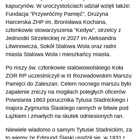
kapucynów. W uroczystościach udział wzięli także:
Fundacja ”Przywróćmy Pamięć”, Drużyna
Harcerska ZHP im. Bronisława Kochana,
członkowie stowarzyszenia ”Kedyw”, strzelcy z
Jednostki Strzeleckiej nr.2027 im Aleksandra
Litwinowicza, Sokół Stalowa Wola oraz radni
miasta Stalowa Wola i mieszkańcy miasta.
Po mszy św. członkowie stalowowolskiego Koła
ZOR RP uczestniczyli w
III Rozwadowskim Marszu
Pamięci do Zaleszan.
Celem nocnego marszu było
zapalenie zniczy na mogiłach poległych oficerów
Powstania 1863 porucznika Tytusa Stadnickiego i
majora Zygmunta Ślaskiego rannych w bitwie pod
Łążkiem i zmarłych na skutek odniesionych ran.
Niewiele wiadomo o samym Tytusie Stadnickim, za
to wiemy że Edmund Ślaski urodził się w 1831 r.