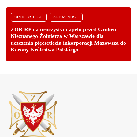
UROCZYSTOŚCI
AKTUALNOŚCI
ZOR RP na uroczystym apelu przed Grobem
Nieznanego Żołnierza w Warszawie dla
uczczenia pięćsetlecia inkorporacji Mazowsza do
Korony Królestwa Polskiego