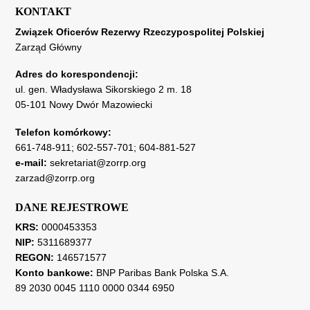
KONTAKT
Związek Oficerów Rezerwy Rzeczypospolitej Polskiej
Zarząd Główny
Adres do korespondencji:
ul. gen. Władysława Sikorskiego 2 m. 18
05-101 Nowy Dwór Mazowiecki
Telefon komórkowy:
661-748-911
;
602-557-701
;
604-881-527
e-mail:
sekretariat@zorrp.org
zarzad@zorrp.org
DANE REJESTROWE
KRS:
0000453353
NIP:
5311689377
REGON:
146571577
Konto bankowe:
BNP Paribas Bank Polska S.A.
89 2030 0045 1110 0000 0344 6950