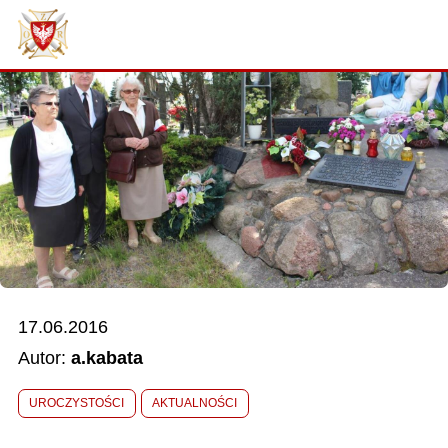
AKTUALNOŚCI
O ZWIĄZKU
DOKUMENTY
WŁADZE
RELACJE FILMOWE
17.06.2016
KONKURSY
Autor:
a.kabata
KONTAKT
UROCZYSTOŚCI
AKTUALNOŚCI