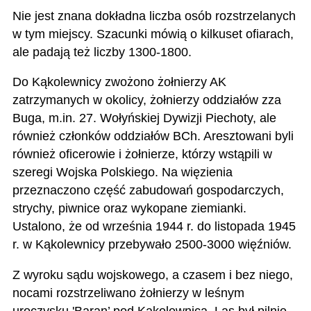
Nie jest znana dokładna liczba osób rozstrzelanych
w tym miejscy. Szacunki mówią o kilkuset ofiarach,
ale padają też liczby 1300-1800.
Do Kąkolewnicy zwożono żołnierzy AK
zatrzymanych w okolicy, żołnierzy oddziałów zza
Buga, m.in. 27. Wołyńskiej Dywizji Piechoty, ale
również członków oddziałów BCh. Aresztowani byli
również oficerowie i żołnierze, którzy wstąpili w
szeregi Wojska Polskiego. Na więzienia
przeznaczono część zabudowań gospodarczych,
strychy, piwnice oraz wykopane ziemianki.
Ustalono, że od września 1944 r. do listopada 1945
r. w Kąkolewnicy przebywało 2500-3000 więźniów.
Z wyroku sądu wojskowego, a czasem i bez niego,
nocami rozstrzeliwano żołnierzy w leśnym
uroczysku 'Baran’ pod Kąkolewnicą. Las był pilnie