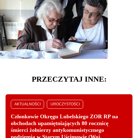
PRZECZYTAJ INNE:
AKTUALNOŚCI
UROCZYSTOŚCI
Członkowie Okręgu Lubelskiego ZOR RP na
obchodach upamiętniających 80 rocznicę
śmierci żołnierzy antykomunistycznego
podziemia w Starym Uścimowie (Woj.