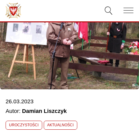
AKTUALNOŚCI
O ZWIĄZKU
DOKUMENTY
WŁADZE
RELACJE FILMOWE
26.03.2023
KONKURSY
Autor:
Damian Liszczyk
KONTAKT
UROCZYSTOŚCI
AKTUALNOŚCI