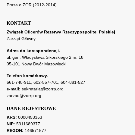
Prasa o ZOR (2012-2014)
KONTAKT
Związek Oficerów Rezerwy Rzeczypospolitej Polskiej
Zarząd Główny
Adres do korespondencji:
ul. gen. Władysława Sikorskiego 2 m. 18
05-101 Nowy Dwór Mazowiecki
Telefon komórkowy:
661-748-911
;
602-557-701
;
604-881-527
e-mail:
sekretariat@zorrp.org
zarzad@zorrp.org
DANE REJESTROWE
KRS:
0000453353
NIP:
5311689377
REGON:
146571577