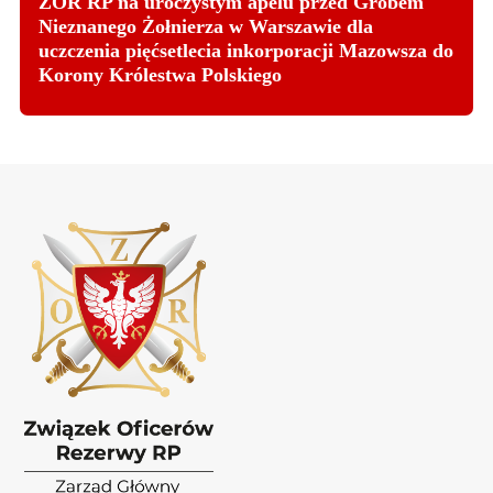
ZOR RP na uroczystym apelu przed Grobem
Nieznanego Żołnierza w Warszawie dla
uczczenia pięćsetlecia inkorporacji Mazowsza do
Korony Królestwa Polskiego