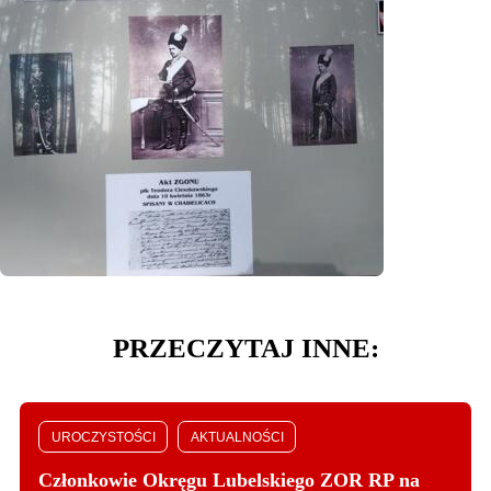
PRZECZYTAJ INNE:
UROCZYSTOŚCI
AKTUALNOŚCI
Członkowie Okręgu Lubelskiego ZOR RP na