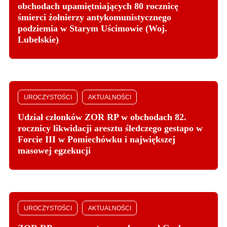
obchodach upamiętniających 80 rocznicę
śmierci żołnierzy antykomunistycznego
podziemia w Starym Uścimowie (Woj.
Lubelskie)
UROCZYSTOŚCI
AKTUALNOŚCI
Udział członków ZOR RP w obchodach 82.
rocznicy likwidacji aresztu śledczego gestapo w
Forcie III w Pomiechówku i największej
masowej egzekucji
UROCZYSTOŚCI
AKTUALNOŚCI