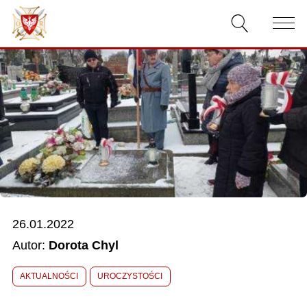
AKTUALNOŚCI
O ZWIĄZKU
DOKUMENTY
WŁADZE
RELACJE FILMOWE
26.01.2022
KONKURSY
Autor:
Dorota Chyl
KONTAKT
AKTUALNOŚCI
UROCZYSTOŚCI