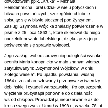
dowództwem ppłk. „Kruka” – Michała
Heindenreicha i brał udział w wielu potyczkach i
bitwach powstańczych, szczególnie chlubnie
spisując się w bitwie stoczonej pod Żyrzynem.
Zasługi Szymona Wójcika znalazły potwierdzenie w
piśmie z 25 lipca 1863 r., które skierował do niego
naczelnik powiatu lubelskiego, dziękując za jego
poświecenie się sprawie wolności.
Jego zasługi wobec sprawy niepodległości wysoko
oceniła Maria konopnicka w mało znanym wierszu
zatytułowanym: „Szymonowi Wójcikowi w dniu
złotego wesela”. Po upadku powstania, wiosną
1864 r. został aresztowany i przebywał w twierdzy
dęblińskiej i cytadeli warszawskiej. Po opuszczeniu
więzienia pr5zystapił ponownie do działalności
wśród chłopów. Prowadził ją nieprzerwanie aż do
kresu swego życia. Umarł w 1898 r., w wieku 78 lat.