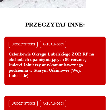
PRZECZYTAJ INNE:
UROCZYSTOŚCI
AKTUALNOŚCI
Członkowie Okręgu Lubelskiego ZOR RP na
obchodach upamiętniających 80 rocznicę
śmierci żołnierzy antykomunistycznego
podziemia w Starym Uścimowie (Woj.
Lubelskie)
UROCZYSTOŚCI
AKTUALNOŚCI