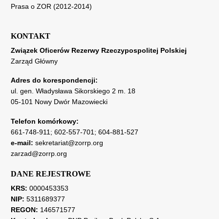
Prasa o ZOR (2012-2014)
KONTAKT
Związek Oficerów Rezerwy Rzeczypospolitej Polskiej
Zarząd Główny
Adres do korespondencji:
ul. gen. Władysława Sikorskiego 2 m. 18
05-101 Nowy Dwór Mazowiecki
Telefon komórkowy:
661-748-911
;
602-557-701
;
604-881-527
e-mail:
sekretariat@zorrp.org
zarzad@zorrp.org
DANE REJESTROWE
KRS:
0000453353
NIP:
5311689377
REGON:
146571577