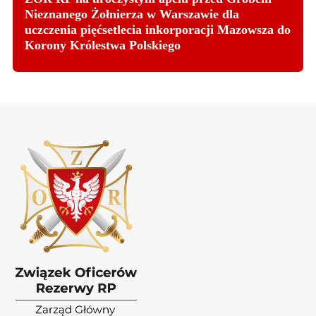
Nieznanego Żołnierza w Warszawie dla
uczczenia pięćsetlecia inkorporacji Mazowsza do
Korony Królestwa Polskiego