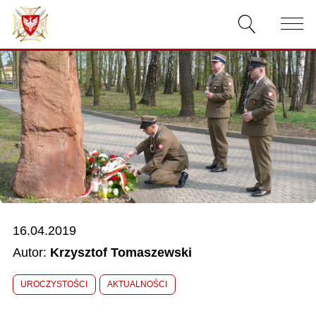
AKTUALNOŚCI
O ZWIĄZKU
DOKUMENTY
WŁADZE
RELACJE FILMOWE
16.04.2019
KONKURSY
Autor:
Krzysztof Tomaszewski
KONTAKT
UROCZYSTOŚCI
AKTUALNOŚCI