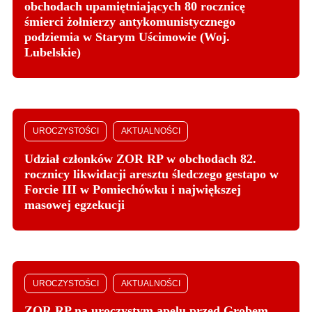
obchodach upamiętniających 80 rocznicę
śmierci żołnierzy antykomunistycznego
podziemia w Starym Uścimowie (Woj.
Lubelskie)
UROCZYSTOŚCI
AKTUALNOŚCI
Udział członków ZOR RP w obchodach 82.
rocznicy likwidacji aresztu śledczego gestapo w
Forcie III w Pomiechówku i największej
masowej egzekucji
UROCZYSTOŚCI
AKTUALNOŚCI
ZOR RP na uroczystym apelu przed Grobem