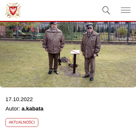
AKTUALNOŚCI
O ZWIĄZKU
DOKUMENTY
WŁADZE
RELACJE FILMOWE
17.10.2022
KONKURSY
Autor:
a.kabata
KONTAKT
AKTUALNOŚCI