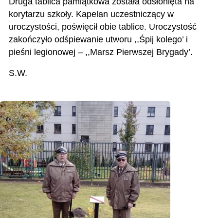
Druga tablica pamiątkowa została odsłonięta na
korytarzu szkoły. Kapelan uczestniczący w
uroczystości, poświęcił obie tablice. Uroczystość
zakończyło odśpiewanie utworu ,,Śpij kolego’ i
pieśni legionowej – ,,Marsz Pierwszej Brygady’.
S.W.