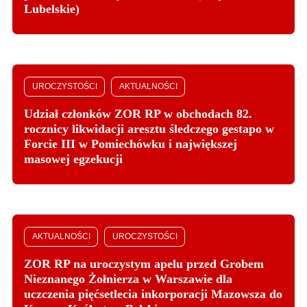
Lubelskie)
UROCZYSTOŚCI
AKTUALNOŚCI
Udział członków ZOR RP w obchodach 82.
rocznicy likwidacji aresztu śledczego gestapo w
Forcie III w Pomiechówku i największej
masowej egzekucji
AKTUALNOŚCI
UROCZYSTOŚCI
ZOR RP na uroczystym apelu przed Grobem
Nieznanego Żołnierza w Warszawie dla
uczczenia pięćsetlecia inkorporacji Mazowsza do