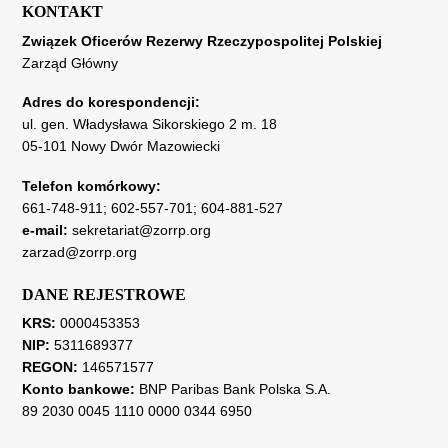
KONTAKT
Związek Oficerów Rezerwy Rzeczypospolitej Polskiej
Zarząd Główny
Adres do korespondencji:
ul. gen. Władysława Sikorskiego 2 m. 18
05-101 Nowy Dwór Mazowiecki
Telefon komórkowy:
661-748-911
;
602-557-701
;
604-881-527
e-mail:
sekretariat@zorrp.org
zarzad@zorrp.org
DANE REJESTROWE
KRS:
0000453353
NIP:
5311689377
REGON:
146571577
Konto bankowe:
BNP Paribas Bank Polska S.A.
89 2030 0045 1110 0000 0344 6950