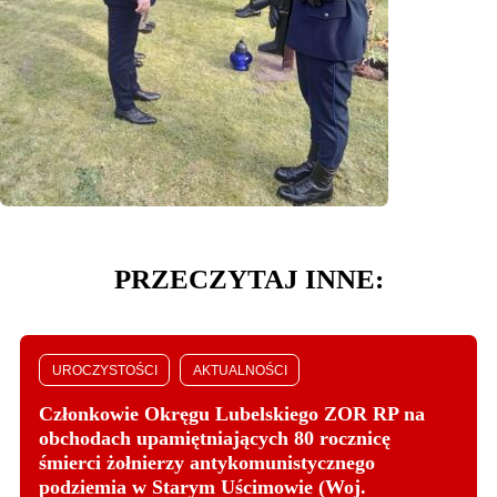
PRZECZYTAJ INNE:
UROCZYSTOŚCI
AKTUALNOŚCI
Członkowie Okręgu Lubelskiego ZOR RP na
obchodach upamiętniających 80 rocznicę
śmierci żołnierzy antykomunistycznego
podziemia w Starym Uścimowie (Woj.