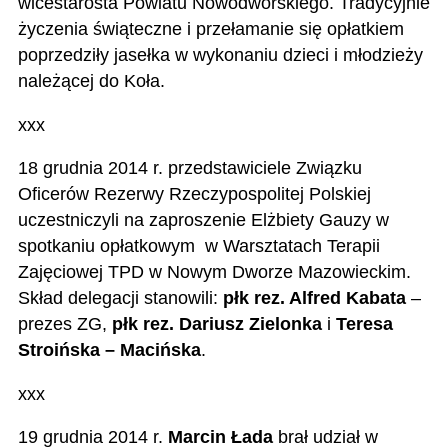
wicestarosta Powiatu Nowodworskiego. Tradycyjnie
życzenia świąteczne i przełamanie się opłatkiem
poprzedziły jasełka w wykonaniu dzieci i młodzieży
należącej do Koła.
xxx
18 grudnia 2014 r. przedstawiciele Związku
Oficerów Rezerwy Rzeczypospolitej Polskiej
uczestniczyli na zaproszenie Elżbiety Gauzy w
spotkaniu opłatkowym w Warsztatach Terapii
Zajęciowej TPD w Nowym Dworze Mazowieckim.
Skład delegacji stanowili:
płk rez. Alfred Kabata
–
prezes ZG,
płk rez. Dariusz Zielonka
i
Teresa
Stroińska – Macińska
.
xxx
19 grudnia 2014 r.
Marcin Łada
brał udział w