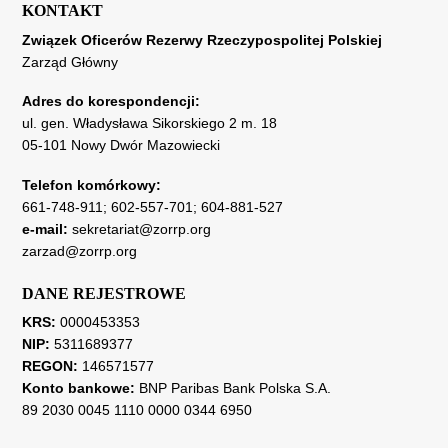
KONTAKT
Związek Oficerów Rezerwy Rzeczypospolitej Polskiej
Zarząd Główny
Adres do korespondencji:
ul. gen. Władysława Sikorskiego 2 m. 18
05-101 Nowy Dwór Mazowiecki
Telefon komórkowy:
661-748-911
;
602-557-701
;
604-881-527
e-mail:
sekretariat@zorrp.org
zarzad@zorrp.org
DANE REJESTROWE
KRS:
0000453353
NIP:
5311689377
REGON:
146571577
Konto bankowe:
BNP Paribas Bank Polska S.A.
89 2030 0045 1110 0000 0344 6950