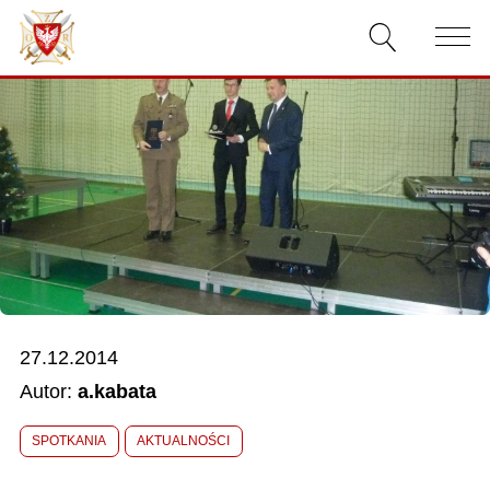
AKTUALNOŚCI
O ZWIĄZKU
DOKUMENTY
WŁADZE
RELACJE FILMOWE
27.12.2014
KONKURSY
Autor:
a.kabata
KONTAKT
SPOTKANIA
AKTUALNOŚCI