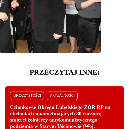
PRZECZYTAJ INNE:
UROCZYSTOŚCI
AKTUALNOŚCI
Członkowie Okręgu Lubelskiego ZOR RP na
obchodach upamiętniających 80 rocznicę
śmierci żołnierzy antykomunistycznego
podziemia w Starym Uścimowie (Woj.