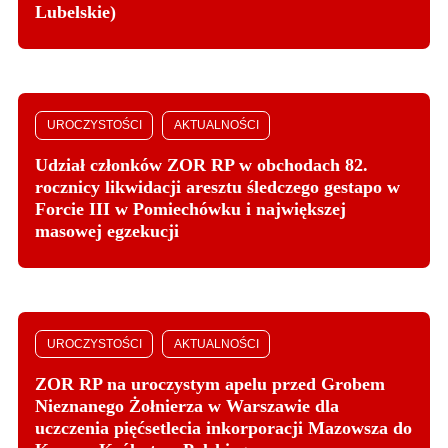
Lubelskie)
UROCZYSTOŚCI
AKTUALNOŚCI
Udział członków ZOR RP w obchodach 82.
rocznicy likwidacji aresztu śledczego gestapo w
Forcie III w Pomiechówku i największej
masowej egzekucji
UROCZYSTOŚCI
AKTUALNOŚCI
ZOR RP na uroczystym apelu przed Grobem
Nieznanego Żołnierza w Warszawie dla
uczczenia pięćsetlecia inkorporacji Mazowsza do