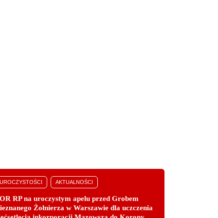
UROCZYSTOŚCI
AKTUALNOŚCI
OR RP na uroczystym apelu przed Grobem
ieznanego Żołnierza w Warszawie dla uczczenia
ięćsetlecia inkorporacji Mazowsza do Korony