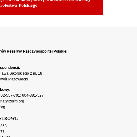
rólestwa Polskiego
rów Rezerwy Rzeczypospolitej Polskiej
y
spondencji:
sława Sikorskiego 2 m. 18
Dwór Mazowiecki
rkowy:
602-557-701
;
604-881-527
riat@zorrp.org
org
ESTROWE
353
377