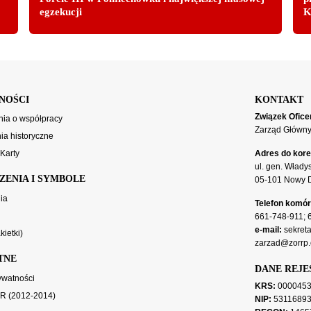
egzekucji
K
NOŚCI
KONTAKT
Związek Ofice
ia o współpracy
Zarząd Główn
a historyczne
 Karty
Adres do kore
ul. gen. Włady
ZENIA I SYMBOLE
05-101 Nowy 
ia
Telefon komó
661-748-911
;
e-mail:
sekreta
kietki)
zarzad@zorrp.
TNE
DANE REJ
rywatności
KRS:
0000453
OR (2012-2014)
NIP:
5311689