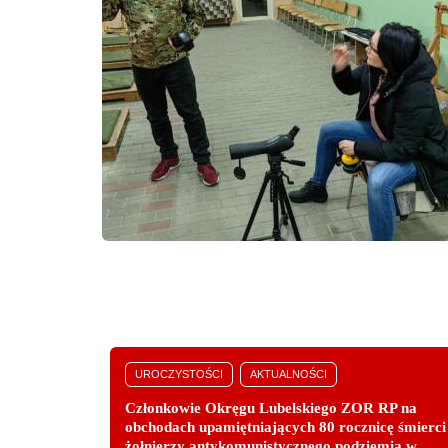
UROCZYSTOŚCI
AKTUALNOŚCI
Członkowie Okręgu Lubelskiego ZOR RP na
obchodach upamiętniających 80 rocznicę śmierci
żołnierzy antykomunistycznego podziemia w