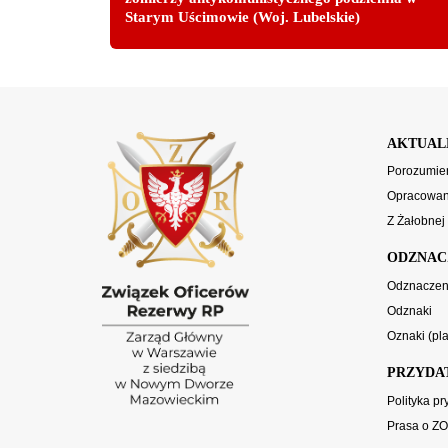
Starym Uścimowie (Woj. Lubelskie)
AKTUAL
Porozumien
Opracowani
Z Żałobnej
ODZNAC
Odznaczen
Odznaki
Oznaki (pla
PRZYDA
Polityka p
Prasa o Z