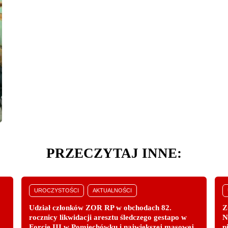
PRZECZYTAJ INNE:
UROCZYSTOŚCI
AKTUALNOŚCI
Udział członków ZOR RP w obchodach 82.
Z
rocznicy likwidacji aresztu śledczego gestapo w
N
Forcie III w Pomiechówku i największej masowej
p