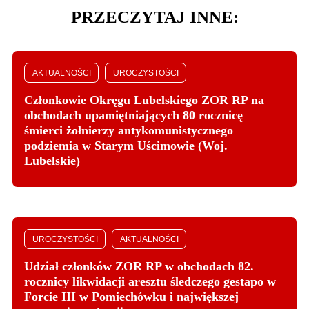
PRZECZYTAJ INNE:
AKTUALNOŚCI
UROCZYSTOŚCI
Członkowie Okręgu Lubelskiego ZOR RP na
obchodach upamiętniających 80 rocznicę
śmierci żołnierzy antykomunistycznego
podziemia w Starym Uścimowie (Woj.
Lubelskie)
UROCZYSTOŚCI
AKTUALNOŚCI
Udział członków ZOR RP w obchodach 82.
rocznicy likwidacji aresztu śledczego gestapo w
Forcie III w Pomiechówku i największej