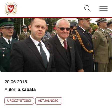
AKTUALNOŚCI
O ZWIĄZKU
DOKUMENTY
WŁADZE
RELACJE FILMOWE
20.06.2015
KONKURSY
Autor:
a.kabata
KONTAKT
UROCZYSTOŚCI
AKTUALNOŚCI