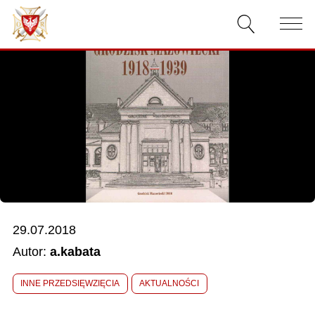
AKTUALNOŚCI
O ZWIĄZKU
DOKUMENTY
WŁADZE
RELACJE FILMOWE
29.07.2018
KONKURSY
Autor:
a.kabata
KONTAKT
INNE PRZEDSIĘWZIĘCIA
AKTUALNOŚCI