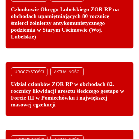
Członkowie Okręgu Lubelskiego ZOR RP na
obchodach upamiętniających 80 rocznicę
śmierci żołnierzy antykomunistycznego
podziemia w Starym Uścimowie (Woj.
Lubelskie)
UROCZYSTOŚCI
AKTUALNOŚCI
Udział członków ZOR RP w obchodach 82.
rocznicy likwidacji aresztu śledczego gestapo w
Forcie III w Pomiechówku i największej
masowej egzekucji