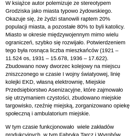
W książce autor polemizuje ze stereotypem
Grodziska jako miasta typowo żydowskiego.
Okazuje się, że żydzi stanowili raptem 20%
populacji miasta, a pozostałe 80% to byli katolicy.
Miasto w okresie międzywojennym mimo wielu
ograniczeń, szybko się rozwijało. Potwierdzeniem
tego była rosnąca liczba mieszkańców (1921 –
11.524 os, 1931 – 15.678, 1936 – 17.622).
Zbudowano nowy dworzec kolejowy na miejscu
zniszczonego w czasie I wojny światyowej, linię
kolejki EKD, własną elektrownię, Miejskie
Przedsiębiorstwo Asenizacyjne, które zajmowało
się utrzymaniem czystości, zbudowano miejskie
targowisko, rzeźnię miejską, zorganizowano opiekę
społeczną i ambulatorium miejskie.
W tym czasie funkcjonowało wiele zakładów
produkcyjnych, w tym Fabryka Tarcz i Wyrobów