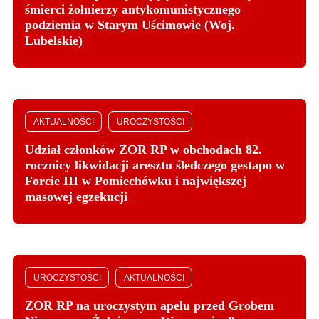
śmierci żołnierzy antykomunistycznego
podziemia w Starym Uścimowie (Woj.
Lubelskie)
AKTUALNOŚCI
UROCZYSTOŚCI
Udział członków ZOR RP w obchodach 82.
rocznicy likwidacji aresztu śledczego gestapo w
Forcie III w Pomiechówku i największej
masowej egzekucji
UROCZYSTOŚCI
AKTUALNOŚCI
ZOR RP na uroczystym apelu przed Grobem