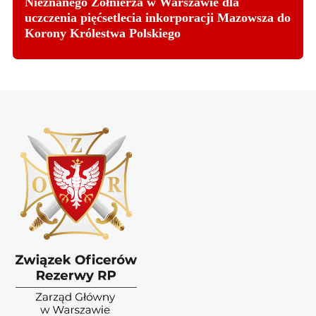
Nieznanego Żołnierza w Warszawie dla
uczczenia pięćsetlecia inkorporacji Mazowsza do
Korony Królestwa Polskiego