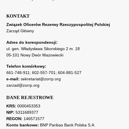
KONTAKT
Związek Oficerów Rezerwy Rzeczypospolitej Polskiej
Zarząd Główny
Adres do korespondencji:
ul. gen. Władysława Sikorskiego 2 m. 18
05-101 Nowy Dwór Mazowiecki
Telefon komórkowy:
661-748-911
;
602-557-701
;
604-881-527
e-mail:
sekretariat@zorrp.org
zarzad@zorrp.org
DANE REJESTROWE
KRS:
0000453353
NIP:
5311689377
REGON:
146571577
Konto bankowe:
BNP Paribas Bank Polska S.A.