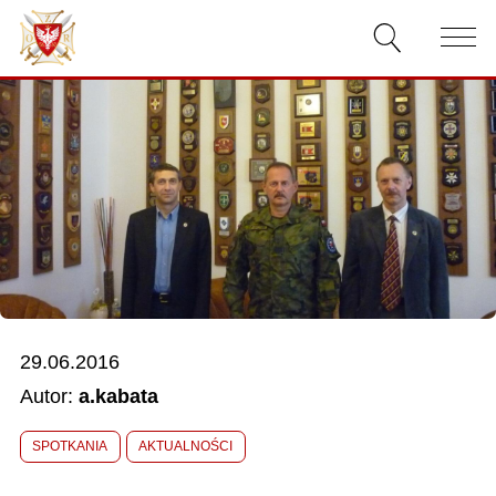
AKTUALNOŚCI
O ZWIĄZKU
DOKUMENTY
WŁADZE
RELACJE FILMOWE
29.06.2016
KONKURSY
Autor:
a.kabata
KONTAKT
SPOTKANIA
AKTUALNOŚCI