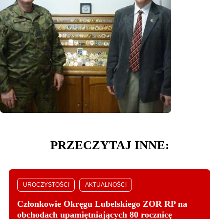
PRZECZYTAJ INNE:
UROCZYSTOŚCI
AKTUALNOŚCI
Członkowie Okręgu Lubelskiego ZOR RP na
obchodach upamiętniających 80 rocznicę