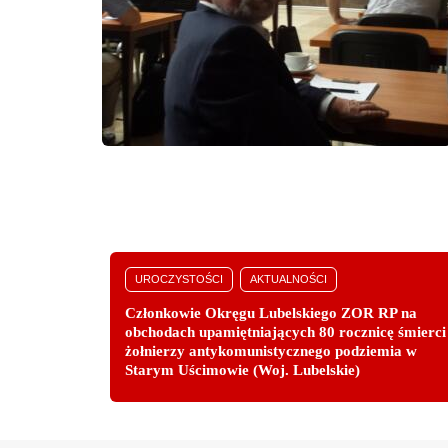
UROCZYSTOŚCI
AKTUALNOŚCI
Członkowie Okręgu Lubelskiego ZOR RP na
obchodach upamiętniających 80 rocznicę śmierci
żołnierzy antykomunistycznego podziemia w
Starym Uścimowie (Woj. Lubelskie)