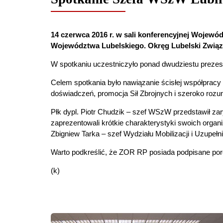
14 czerwca 2016 r. w sali konferencyjnej Wojew
Województwa Lubelskiego. Okręg Lubelski Związk
W spotkaniu uczestniczyło ponad dwudziestu prezes
Celem spotkania było nawiązanie ścisłej współprac
doświadczeń, promocja Sił Zbrojnych i szeroko rozu
Płk dypl. Piotr Chudzik – szef WSzW przedstawił za
zaprezentowali krótkie charakterystyki swoich organ
Zbigniew Tarka – szef Wydziału Mobilizacji i Uzupeł
Warto podkreślić, że ZOR RP posiada podpisane por
(k)