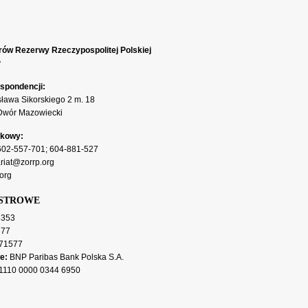
rów Rezerwy Rzeczypospolitej Polskiej
y
spondencji:
sława Sikorskiego 2 m. 18
Dwór Mazowiecki
rkowy:
602-557-701
;
604-881-527
riat@zorrp.org
org
ESTROWE
353
377
71577
e:
BNP Paribas Bank Polska S.A.
1110 0000 0344 6950