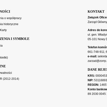
NOŚCI
KONTAKT
Związek Ofice
ia o współpracy
Zarząd Główn
a historyczne
 Karty
Adres do kore
ul. gen. Włady
ZENIA I SYMBOLE
05-101 Nowy 
ia
Telefon komó
661-748-911
;
e-mail:
sekreta
kietki)
zarzad@zorrp.
TNE
DANE REJ
rywatności
KRS:
0000453
OR (2012-2014)
NIP:
5311689
REGON:
1465
Konto bankow
89 2030 0045 