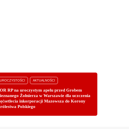
UROCZYSTOŚCI
AKTUALNOŚCI
OR RP na uroczystym apelu przed Grobem
ieznanego Żołnierza w Warszawie dla uczczenia
ięćsetlecia inkorporacji Mazowsza do Korony
rólestwa Polskiego