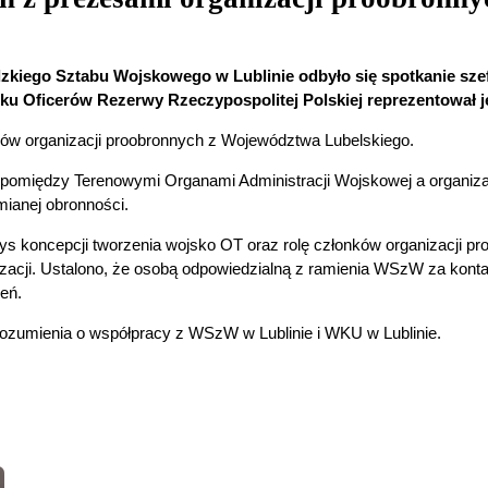
ódzkiego Sztabu Wojskowego w Lublinie odbyło się spotkanie s
u Oficerów Rezerwy Rzeczypospolitej Polskiej reprezentował j
ów organizacji proobronnych z Województwa Lubelskiego.
y pomiędzy Terenowymi Organami Administracji Wojskowej a organi
mianej obronności.
rys koncepcji tworzenia wojsko OT oraz rolę członków organizacji p
izacji. Ustalono, że osobą odpowiedzialną z ramienia WSzW za konta
nień.
ozumienia o współpracy z WSzW w Lublinie i WKU w Lublinie.