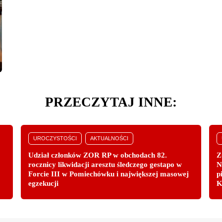
PRZECZYTAJ INNE:
UROCZYSTOŚCI
AKTUALNOŚCI
Udział członków ZOR RP w obchodach 82.
Z
rocznicy likwidacji aresztu śledczego gestapo w
N
Forcie III w Pomiechówku i największej masowej
p
egzekucji
K