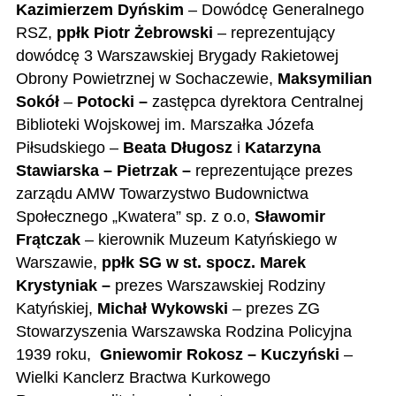
Kazimierzem Dyńskim
– Dowódcę Generalnego
RSZ,
ppłk Piotr Żebrowski
– reprezentujący
dowódcę 3 Warszawskiej Brygady Rakietowej
Obrony Powietrznej w Sochaczewie,
Maksymilian
Sokół
–
Potocki –
zastępca dyrektora Centralnej
Biblioteki Wojskowej im. Marszałka Józefa
Piłsudskiego –
Beata Długosz
i
Katarzyna
Stawiarska – Pietrzak –
reprezentujące prezes
zarządu AMW Towarzystwo Budownictwa
Społecznego „Kwatera” sp. z o.o,
Sławomir
Frątczak
– kierownik Muzeum Katyńskiego w
Warszawie,
ppłk SG w st. spocz. Marek
Krystyniak –
prezes Warszawskiej Rodziny
Katyńskiej,
Michał Wykowski
– prezes ZG
Stowarzyszenia Warszawska Rodzina Policyjna
1939 roku,
Gniewomir Rokosz – Kuczyński
–
Wielki Kanclerz Bractwa Kurkowego