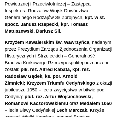
Powietrznej i Przeciwlotniczej – Zastępc
a
Inspektora Rodzajów Wojsk
Dowództwa
Gen
eralnego Rodzajów Sił Zbrojnych,
kpt. w st.
spocz. Janusz Rzepecki,
kpr. Tomasz
Matuszewski,
Dariusz Sil.
Krzyżem Kawalerskim św. Wawrzyńca,
nadanym
przez Prezydium Zarządu Zjednoczenia Organizacji
Historycznych i Strzeleckich – Generalność
Bractwa Kurkowego Rzeczypospolitej odznaczeni
zostali:
płk. rez. Alfred Kabata, kpt. rez.
Radosław Gądek, ks. por. Arnold
Zimnicki;
Krzyżem Triumfu Cedyńskiego
z okazji
jubileuszu 1050 – lecia zwycięstwa w bitwie pod
Cedynią:
plut. rez. Artur Wojciechowski,
Romanowi Kaczorowskiemu
oraz
Medalem 1050
– lecia Bitwy Cedyńskiej
Lech Marczak.
Krzyże