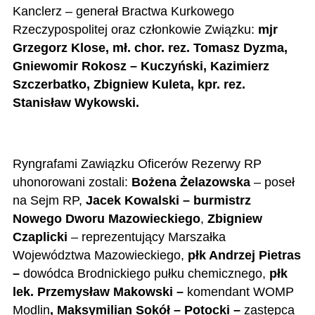
Kanclerz – generał Bractwa Kurkowego
Rzeczypospolitej oraz członkowie Związku:
mjr
Grzegorz Klose, mł. chor. rez. Tomasz Dyzma,
Gniewomir Rokosz – Kuczyński, Kazimierz
Szczerbatko, Zbigniew Kuleta, kpr. rez.
Stanisław Wykowski.
Ryngrafami Zawiązku Oficerów Rezerwy RP
uhonorowani zostali:
Bożena Żelazowska
– poseł
na Sejm RP,
Jacek Kowalski – burmistrz
Nowego Dworu Mazowieckiego
,
Zbigniew
Czaplicki
– reprezentujący Marszałka
Województwa Mazowieckiego,
płk Andrzej Pietras
–
dowódca Brodnickiego pułku chemicznego,
płk
lek. Przemysław Makowski –
komendant WOMP
Modlin
, Maksymilian Sokół – Potocki –
zastępca