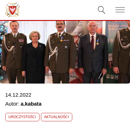
AKTUALNOŚCI
O ZWIĄZKU
DOKUMENTY
WŁADZE
RELACJE FILMOWE
14.12.2022
KONKURSY
Autor:
a.kabata
KONTAKT
UROCZYSTOŚCI
AKTUALNOŚCI