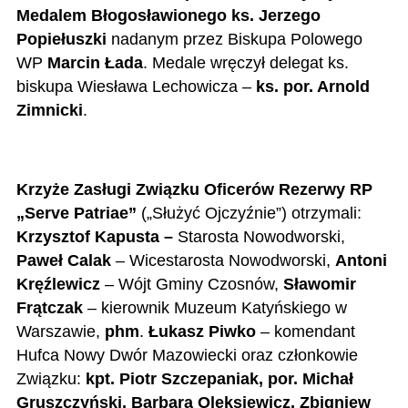
Medalem Błogosławionego ks. Jerzego
Popiełuszki
nadanym przez Biskupa Polowego
WP
Marcin Łada
. M
edale wręczył delegat ks.
biskupa Wiesława Lechowicza –
ks. por. Arnold
Zimnicki
.
Krzyże Zasługi Związku Oficerów Rezerwy RP
„Serve Patriae”
(„Służyć Ojczyźnie”) otrzymali:
Krzysztof Kapusta –
Starosta Nowodworski,
Paweł Calak
– Wicestarosta Nowodworski,
Antoni
Kręźlewicz
– Wójt Gminy Czosnów,
Sławomir
Frątczak
– kierownik Muzeum Katyńskiego w
Warszawie,
phm
.
Łukasz Piwko
– komendant
Hufca Nowy Dwór Mazowiecki oraz członkowie
Związku:
kpt. Piotr Szczepaniak, por. Michał
Gruszczyński, Barbara Oleksiewicz, Zbigniew