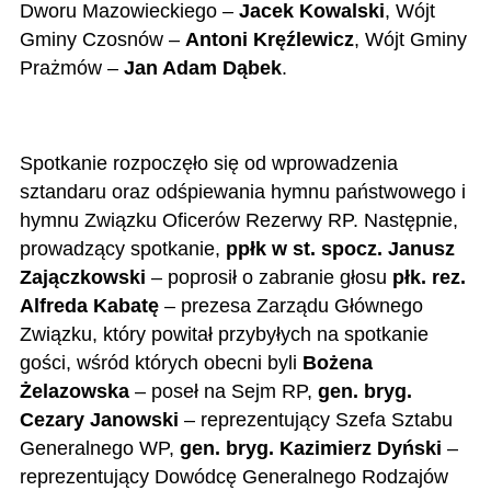
Dworu Mazowieckiego –
Jacek Kowalski
, Wójt
Gminy Czosnów –
Antoni Kręźlewicz
, Wójt Gminy
Prażmów –
Jan Adam Dąbek
.
Spotkanie rozpoczęło się od wprowadzenia
sztandaru oraz odśpiewania hymnu państwowego i
hymnu Związku Oficerów Rezerwy RP. Następnie,
prowadzący spotkanie,
ppłk w st. spocz. Janusz
Zajączkowski
– poprosił o zabranie głosu
płk. rez.
Alfreda Kabatę
– prezesa Zarządu Głównego
Związku, który powitał przybyłych na spotkanie
gości, wśród których obecni byli
Bożena
Żelazowska
– poseł na Sejm RP,
gen. bryg.
Cezary Janowski
– reprezentujący Szefa Sztabu
Generalnego WP,
gen. bryg. Kazimierz Dyński
–
reprezentujący Dowódcę Generalnego Rodzajów