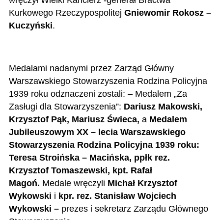
wręczył Wielki Kanclerz -generał Bractwa
Kurkowego Rzeczypospolitej
Gniewomir Rokosz –
Kuczyński
.
Medalami nadanymi przez Zarząd Główny
Warszawskiego Stowarzyszenia Rodzina Policyjna
1939 roku odznaczeni zostali: – Medalem „Za
Zasługi dla Stowarzyszenia”:
Dariusz Makowski,
Krzysztof Pąk, Mariusz Świeca,
a
Medalem
Jubileuszowym XX – lecia Warszawskiego
Stowarzyszenia Rodzina Policyjna 1939 roku:
Teresa Stroińska – Macińska,
ppłk rez.
Krzysztof Tomaszewski, kpt. Rafał
Magoń.
Medale wręczyli
Michał Krzysztof
Wykowski
i
kpr. rez. Stanisław Wojciech
Wykowski –
prezes i sekretarz Zarządu Głównego