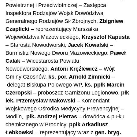
Powietrznej i Przeciwlotniczej – Zastępc
a
Inspektora Rodzajów Wojsk
Dowództwa
Gen
eralnego Rodzajów Sił Zbrojnych,
Zbigniew
Czaplicki
– reprezentujący Marszałka
Województwa Mazowieckiego,
Krzysztof Kapusta
– Starosta Nowodworski,
Jacek Kowalski
–
Burmistrz Nowego Dworu Mazowieckiego,
Paweł
Calak
– Wicestarosta Powiatu
Nowodworskiego,
Antoni Kręźlewicz
– Wójt
Gminy Czosnów,
ks. por. Arnold Zimnicki –
delegat Biskupa Polowego WP,
ks. ppłk Marcin
Czeropski
– proboszcz Garnizonu Legionowo,
płk
lek. Przemysław Makowski
– Komendant
Wojskowego Ośrodka Medycyny Prewencyjnej –
Modlin,
płk. Andrzej Pietras
– dowódca 4 pułku
chemicznego w Brodnicy,
ppłk Arkadiusz
Łebkowksi
– reprezentujący wraz z
gen. bryg.