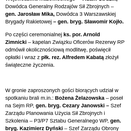
Dowódca Generalny Rodzajów Sił Zbrojnych –
gen. Jarosław Mika,
Dowódca 3 Warszawskiej
Brygady Rakietowej
– gen. bryg. Sławomir Kojło.
Po części ceremonialnej
ks. por. Arnold
Zimnicki
– kapelan Związku Oficerów Rezerwy RP
odmówił okolicznościową modlitwę, poświęcił
opłatki i wraz z
płk. rez. Alfredem Kabatą
złożył
świąteczne życzenia.
W gronie zaproszonych gości biorących udział w
spotkaniu brali m.in.:
Bożena Żelazowska
– poseł
na Sejm RP,
gen. bryg.
Cezary Janowski –
Szef
Zarządu
Planowania
Użycia Sił Zbrojnych i
Szkolenia – P3/P7 Sztabu Generalnego WP
,
gen.
bryg. Kazimierz Dyński
–
Szef Zarządu Obrony