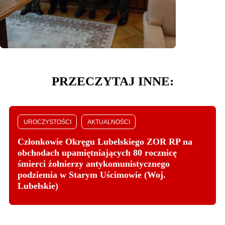
PRZECZYTAJ INNE:
UROCZYSTOŚCI
AKTUALNOŚCI
Członkowie Okręgu Lubelskiego ZOR RP na
obchodach upamiętniających 80 rocznicę
śmierci żołnierzy antykomunistycznego
podziemia w Starym Uścimowie (Woj.
Lubelskie)