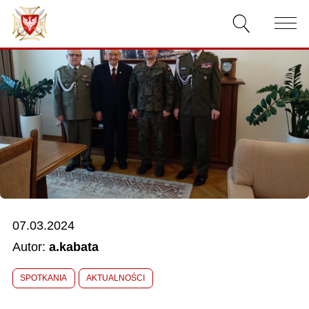
AKTUALNOŚCI
O ZWIĄZKU
DOKUMENTY
WŁADZE
RELACJE FILMOWE
07.03.2024
KONKURSY
Autor:
a.kabata
KONTAKT
SPOTKANIA
AKTUALNOŚCI