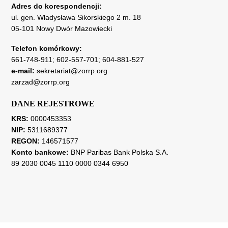
Adres do korespondencji:
ul. gen. Władysława Sikorskiego 2 m. 18
05-101 Nowy Dwór Mazowiecki
Telefon komórkowy:
661-748-911
;
602-557-701
;
604-881-527
e-mail:
sekretariat@zorrp.org
zarzad@zorrp.org
DANE REJESTROWE
KRS:
0000453353
NIP:
5311689377
REGON:
146571577
Konto bankowe:
BNP Paribas Bank Polska S.A.
89 2030 0045 1110 0000 0344 6950