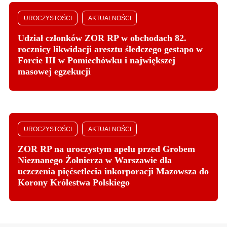
UROCZYSTOŚCI
AKTUALNOŚCI
Udział członków ZOR RP w obchodach 82.
rocznicy likwidacji aresztu śledczego gestapo w
Forcie III w Pomiechówku i największej
masowej egzekucji
UROCZYSTOŚCI
AKTUALNOŚCI
ZOR RP na uroczystym apelu przed Grobem
Nieznanego Żołnierza w Warszawie dla
uczczenia pięćsetlecia inkorporacji Mazowsza do
Korony Królestwa Polskiego