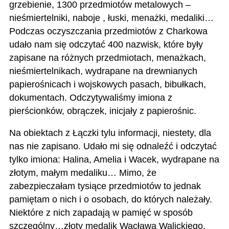
grzebienie, 1300 przedmiotów metalowych –
nieśmiertelniki, naboje , łuski, menażki, medaliki…
Podczas oczyszczania przedmiotów z Charkowa
udało nam się odczytać 400 nazwisk, które były
zapisane na różnych przedmiotach, menażkach,
nieśmiertelnikach, wydrapane na drewnianych
papierośnicach i wojskowych pasach, bibułkach,
dokumentach. Odczytywaliśmy imiona z
pierścionków, obrączek, inicjały z papierośnic.
Na obiektach z Łączki tylu informacji, niestety, dla
nas nie zapisano. Udało mi się odnaleźć i odczytać
tylko imiona: Halina, Amelia i Wacek, wydrapane na
złotym, małym medaliku… Mimo, że
zabezpieczałam tysiące przedmiotów to jednak
pamiętam o nich i o osobach, do których należały.
Niektóre z nich zapadają w pamięć w sposób
szczególny…złoty medalik Wacława Walickiego,