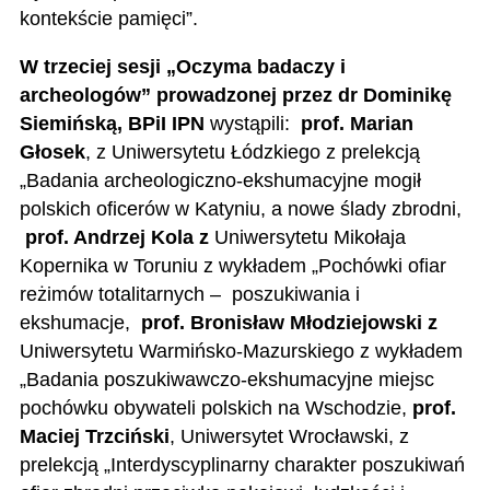
kontekście pamięci”.
W trzeciej sesji „Oczyma badaczy i
archeologów” prowadzonej przez dr Dominikę
Siemińską, BPiI IPN
wystąpili:
prof. Marian
Głosek
, z Uniwersytetu Łódzkiego z prelekcją
„Badania archeologiczno-ekshumacyjne mogił
polskich oficerów w Katyniu, a nowe ślady zbrodni,
prof. Andrzej Kola z
Uniwersytetu Mikołaja
Kopernika w Toruniu z wykładem „Pochówki ofiar
reżimów totalitarnych
–
poszukiwania i
ekshumacje,
prof. Bronisław Młodziejowski z
Uniwersytetu Warmińsko-Mazurskiego z wykładem
„Badania poszukiwawczo-ekshumacyjne miejsc
pochówku obywateli polskich na Wschodzie,
prof.
Maciej Trzciński
, Uniwersytet Wrocławski, z
prelekcją „Interdyscyplinarny charakter poszukiwań