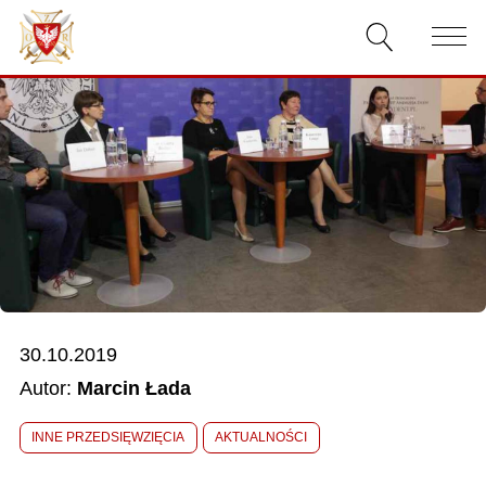
AKTUALNOŚCI
O ZWIĄZKU
DOKUMENTY
WŁADZE
RELACJE FILMOWE
30.10.2019
KONKURSY
Autor:
Marcin Łada
KONTAKT
INNE PRZEDSIĘWZIĘCIA
AKTUALNOŚCI