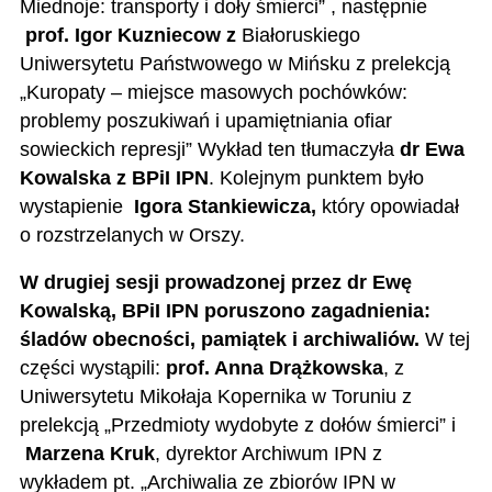
Miednoje: transporty i doły śmierci” , następnie
prof. Igor Kuzniecow z
Białoruskiego
Uniwersytetu Państwowego w Mińsku z prelekcją
„Kuropaty – miejsce masowych pochówków:
problemy poszukiwań i upamiętniania ofiar
sowieckich represji” Wykład ten tłumaczyła
dr Ewa
Kowalska z BPiI IPN
. Kolejnym punktem było
wystapienie
Igora Stankiewicza,
który opowiadał
o rozstrzelanych w Orszy.
W drugiej sesji prowadzonej przez
dr Ewę
Kowalską, BPiI IPN poruszono zagadnienia:
śladów obecności, pamiątek i archiwaliów.
W tej
części wystąpili:
prof. Anna Drążkowska
, z
Uniwersytetu Mikołaja Kopernika w Toruniu z
prelekcją „Przedmioty wydobyte z dołów śmierci” i
Marzena Kruk
, dyrektor Archiwum IPN z
wykładem pt. „Archiwalia ze zbiorów IPN w