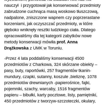
nauczył i przygotował jak konserwować przedmioty
zabrudzone cuchnąca masą woskowo tłuszczową,
nadpalone, zniszczone wapnem czy poprzerastane
korzeniami, jak oczyszczać przedmioty, w które
głęboko wniknęły resztki ludzkiego ciała. Dlatego
opracowaliśmy dla tej kategorii zabytków nowe
metody konserwacji mówiła
prof. Anna
Drążkowska
z UMK w Toruniu.
-Przez 4 lata poddaliśmy konserwacji 4500
przedmiotów z Charkowa, 324 skórzane obiekty –
pasy, buty, raportówki, 257 fragmentów tkanin-
mundury, czapki, sutanny, koszule ,bieliznę, 1078
przedmiotów drewnianych -papierośnice, fajki,
pojemniki, szachy, warcaby, 1516 fragmentów
papieru – bibułki, karty pocztowe, listy, pamiętniki,
450 przedmiotów z tworzyw-szczoteczki, okulary,