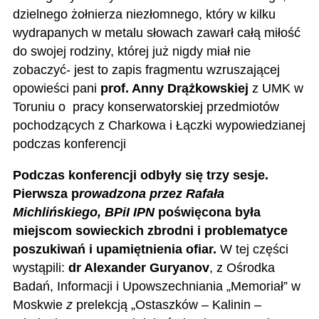
dzielnego żołnierza niezłomnego, który w kilku
wydrapanych w metalu słowach zawarł całą miłość
do swojej rodziny, której już nigdy miał nie
zobaczyć- jest to zapis fragmentu wzruszającej
opowieści pani
prof. Anny Drążkowskiej
z UMK w
Toruniu o pracy konserwatorskiej przedmiotów
pochodzących z Charkowa i Łączki wypowiedzianej
podczas konferencji
Podczas konferencji odbyły się trzy sesje.
Pierwsza
p
rowadzona przez Rafała
Michlińskiego, BPiI IPN
poświęcona była
miejscom sowieckich zbrodni i problematyce
poszukiwań i upamiętnienia ofiar.
W tej części
wystąpili:
dr Alexander Guryanov
, z
Ośrodka
Badań, Informacji i Upowszechniania „Memoriał” w
Moskwie
z
prelekcją „Ostaszków – Kalinin –