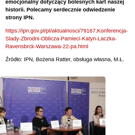
emocjonalny dotyczący bolesnych kart naszej
historii. Polecamy serdecznie odwiedzenie
strony IPN.
https://ipn.gov.pl/pl/aktualnosci/79167,Konferencja-
Slady-Zbrodni-Oblicza-Pamieci-Katyn-Laczka-
Ravensbrck-Warszawa-22-pa.html
Źródło: IPN, Bożena Ratter, obsługa własna, M.Ł.