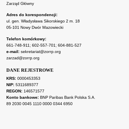
Zarząd Główny
Adres do korespondencji:
ul. gen. Władysława Sikorskiego 2 m. 18
05-101 Nowy Dwór Mazowiecki
Telefon komórkowy:
661-748-911
;
602-557-701
;
604-881-527
e-mail:
sekretariat@zorrp.org
zarzad@zorrp.org
DANE REJESTROWE
KRS:
0000453353
NIP:
5311689377
REGON:
146571577
Konto bankowe:
BNP Paribas Bank Polska S.A.
89 2030 0045 1110 0000 0344 6950