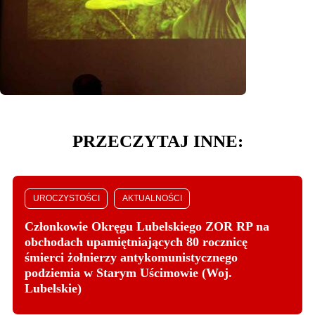
PRZECZYTAJ INNE:
UROCZYSTOŚCI
AKTUALNOŚCI
Członkowie Okręgu Lubelskiego ZOR RP na
obchodach upamiętniających 80 rocznicę
śmierci żołnierzy antykomunistycznego
podziemia w Starym Uścimowie (Woj.
Lubelskie)