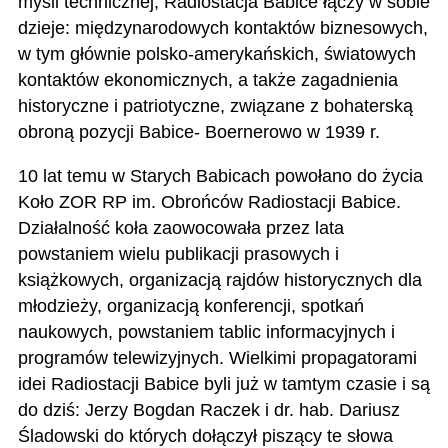
myśli technicznej, Radiostacja Babice łączy w sobie
dzieje: międzynarodowych kontaktów biznesowych,
w tym głównie polsko-amerykańskich, światowych
kontaktów ekonomicznych, a także zagadnienia
historyczne i patriotyczne, związane z bohaterską
obroną pozycji Babice- Boernerowo w 1939 r.
10 lat temu w Starych Babicach powołano do życia
Koło ZOR RP im. Obrońców Radiostacji Babice.
Działalność koła zaowocowała przez lata
powstaniem wielu publikacji prasowych i
książkowych, organizacją rajdów historycznych dla
młodzieży, organizacją konferencji, spotkań
naukowych, powstaniem tablic informacyjnych i
programów telewizyjnych. Wielkimi propagatorami
idei Radiostacji Babice byli już w tamtym czasie i są
do dziś: Jerzy Bogdan Raczek i dr. hab. Dariusz
Śladowski do których dołączył piszący te słowa