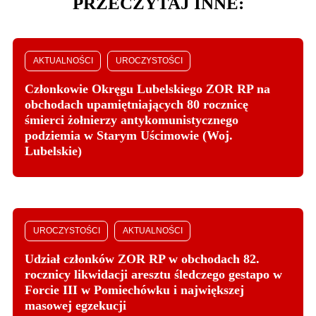
PRZECZYTAJ INNE:
AKTUALNOŚCI
UROCZYSTOŚCI
Członkowie Okręgu Lubelskiego ZOR RP na
obchodach upamiętniających 80 rocznicę
śmierci żołnierzy antykomunistycznego
podziemia w Starym Uścimowie (Woj.
Lubelskie)
UROCZYSTOŚCI
AKTUALNOŚCI
Udział członków ZOR RP w obchodach 82.
rocznicy likwidacji aresztu śledczego gestapo w
Forcie III w Pomiechówku i największej
masowej egzekucji