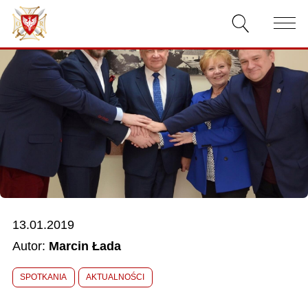
AKTUALNOŚCI
O ZWIĄZKU
DOKUMENTY
WŁADZE
RELACJE FILMOWE
13.01.2019
KONKURSY
Autor:
Marcin Łada
KONTAKT
SPOTKANIA
AKTUALNOŚCI