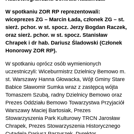
W spotkaniu ZOR RP reprezentowali:
wiceprezes ZG –
Marcin Łada,
członek ZG
– st.
sierż. pchor. w st. spocz. Jerzy Bogdan Raczek,
oraz
sierż. pchor. w st. spocz. Stanisław
Chrapek
i
dr hab. Dariusz Śladowski (Członek
Honorowy ZOR RP).
W spotkaniu oprócz osób wymienionych
uczestniczyli: Wiceburmistrz Dzielnicy Bemowo m.
st. Warszawy Hanna Głowacka, Wójt Gminy Stare
Babice Sławomir Sumka wraz z zastępcą wójta
Tomaszem Szubą, radny Dzielnicy Bemowo oraz
Prezes Oddziału Bemowo Towarzystwa Przyjaciół
Warszawy Maciej Bartosiak,
Prezes
Stowarzyszenia Park Kulturowy TRCN Jarosław
Chrapek, Prezes Stowarzyszenia Historycznego
Cytadela Dariusz Parzyszek, Dyrektor