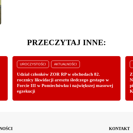
PRZECZYTAJ INNE:
UROCZYSTOŚCI
AKTUALNOŚCI
Udział członków ZOR RP w obchodach 82.
Z
rocznicy likwidacji aresztu śledczego gestapo w
N
Forcie III w Pomiechówku i największej masowej
p
egzekucji
K
NOŚCI
KONTAKT