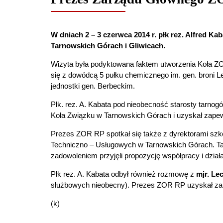
W dniach 2 – 3 czerwca 2014 r. płk rez. Alfred 
Tarnowskich Górach i Gliwicach.
Wizyta była podyktowana faktem utworzenia Koła ZO
się z dowódcą 5 pułku chemicznego im. gen. broni 
jednostki gen. Berbeckim.
Płk. rez. A. Kabata pod nieobecność starosty tarnog
Koła Związku w Tarnowskich Górach i uzyskał zapew
Prezes ZOR RP spotkał się także z dyrektorami szk
Techniczno – Usługowych w Tarnowskich Górach. Ta 
zadowoleniem przyjęli propozycję współpracy i dział
Płk rez. A. Kabata odbył również rozmowę z
mjr. L
służbowych nieobecny). Prezes ZOR RP uzyskał zape
(k)