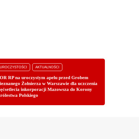
UROCZYSTOŚCI
AKTUALNOŚCI
OR RP na uroczystym apelu przed Grobem
ieznanego Żołnierza w Warszawie dla uczczenia
ięćsetlecia inkorporacji Mazowsza do Korony
rólestwa Polskiego