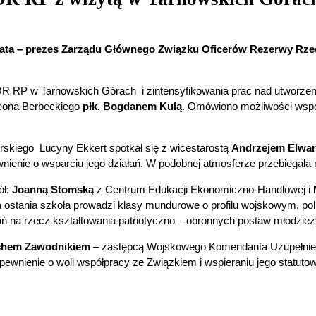
Kabata – prezes Zarządu Głównego Związku Oficerów Rezerwy Rzec
R RP w Tarnowskich Górach i zintensyfikowania prac nad utworzenie
Leona Berbeckiego
płk. Bogdanem Kulą
. Omówiono możliwości wspó
órskiego Lucyny Ekkert spotkał się z wicestarostą
Andrzejem Elwa
nienie o wsparciu jego działań. W podobnej atmosferze przebiegał
ół:
Joanną Stomską
z Centrum Edukacji Ekonomiczno-Handlowej i
ostania szkoła prowadzi klasy mundurowe o profilu wojskowym, pol
ań na rzecz kształtowania patriotyczno – obronnych postaw młodzież
echem Zawodnikiem
– zastępcą Wojskowego Komendanta Uzupełnień
wnienie o woli współpracy ze Związkiem i wspieraniu jego statutow