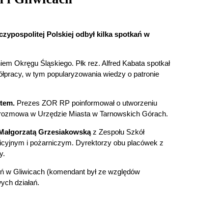
zypospolitej Polskiej odbył kilka spotkań w
m Okręgu Śląskiego. Płk rez. Alfred Kabata spotkał
łpracy, w tym popularyzowania wiedzy o patronie
rtem.
Prezes ZOR RP poinformował o utworzeniu
a rozmowa w Urzędzie Miasta w Tarnowskich Górach.
Małgorzatą Grzesiakowską
z Zespołu Szkół
icyjnym i pożarniczym. Dyrektorzy obu placówek z
y.
 w Gliwicach (komendant był ze względów
ych działań.