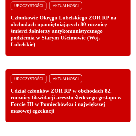
UROCZYSTOŚCI
AKTUALNOŚCI
Członkowie Okręgu Lubelskiego ZOR RP na
obchodach upamiętniających 80 rocznicę
śmierci żołnierzy antykomunistycznego
podziemia w Starym Uścimowie (Woj.
Lubelskie)
UROCZYSTOŚCI
AKTUALNOŚCI
Udział członków ZOR RP w obchodach 82.
rocznicy likwidacji aresztu śledczego gestapo w
Forcie III w Pomiechówku i największej
masowej egzekucji