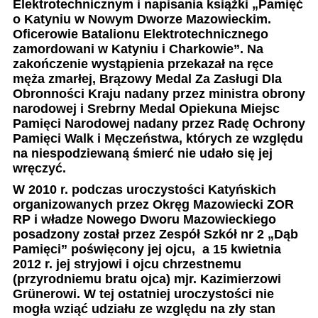
Elektrotechnicznym i napisania książki „Pamięć
o Katyniu w Nowym Dworze Mazowieckim.
Oficerowie Batalionu Elektrotechnicznego
zamordowani w Katyniu i Charkowie”. Na
zakończenie wystąpienia przekazał na ręce
męża zmarłej, Brązowy Medal Za Zasługi Dla
Obronności Kraju nadany przez ministra obrony
narodowej i Srebrny Medal Opiekuna Miejsc
Pamięci Narodowej nadany przez Radę Ochrony
Pamięci Walk i Męczeństwa, których ze względu
na niespodziewaną śmierć nie udało się jej
wręczyć.
W 2010 r. podczas uroczystości Katyńskich
organizowanych przez Okręg Mazowiecki ZOR
RP i władze Nowego Dworu Mazowieckiego
posadzony został przez Zespół Szkół nr 2 „Dąb
Pamięci” poświęcony jej ojcu,
a 15 kwietnia
2012 r. jej stryjowi i ojcu chrzestnemu
(przyrodniemu bratu ojca) mjr. Kazimierzowi
Grünerowi. W tej ostatniej uroczystości nie
mogła wziąć udziału ze względu na zły stan