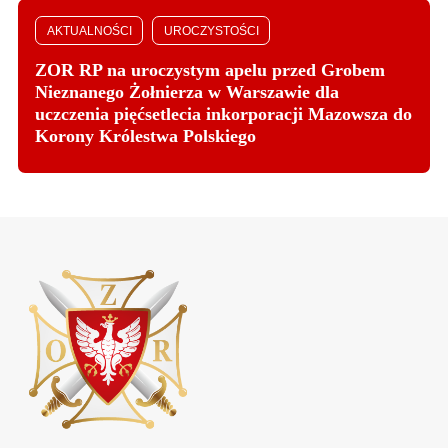
AKTUALNOŚCI
UROCZYSTOŚCI
ZOR RP na uroczystym apelu przed Grobem
Nieznanego Żołnierza w Warszawie dla
uczczenia pięćsetlecia inkorporacji Mazowsza do
Korony Królestwa Polskiego