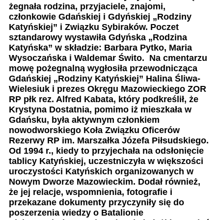
żegnała rodzina, przyjaciele, znajomi,
członkowie Gdańskiej i Gdyńskiej „Rodziny
Katyńskiej” i Związku Sybiraków. Poczet
sztandarowy wystawiła Gdyńska „Rodzina
Katyńska” w składzie: Barbara Pytko, Maria
Wysoczańska i Waldemar Świto. Na cmentarzu
mowę pożegnalną wygłosiła przewodnicząca
Gdańskiej „Rodziny Katyńskiej” Halina Śliwa-
Wielesiuk i prezes Okręgu Mazowieckiego ZOR
RP płk rez. Alfred Kabata, który podkreślił, że
Krystyna Dostatnia, pomimo iż mieszkała w
Gdańsku, była aktywnym członkiem
nowodworskiego Koła Związku Oficerów
Rezerwy RP im. Marszałka Józefa Piłsudskiego.
Od 1994 r., kiedy to przyjechała na odsłonięcie
tablicy Katyńskiej, uczestniczyła w większości
uroczystości Katyńskich organizowanych w
Nowym Dworze Mazowieckim. Dodał również,
że jej relacje, wspomnienia, fotografie i
przekazane dokumenty przyczyniły się do
poszerzenia wiedzy o Batalionie