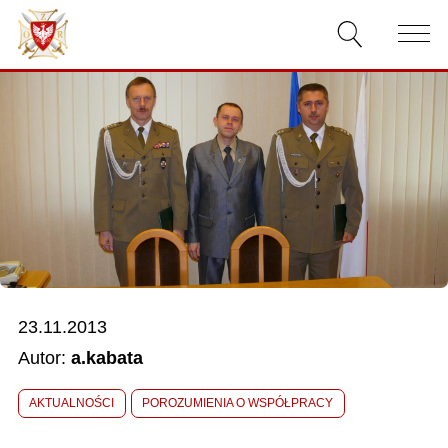
AKTUALNOŚCI
O ZWIĄZKU
DOKUMENTY
WŁADZE
RELACJE FILMOWE
23.11.2013
KONKURSY
Autor:
a.kabata
KONTAKT
AKTUALNOŚCI
POROZUMIENIA O WSPÓŁPRACY