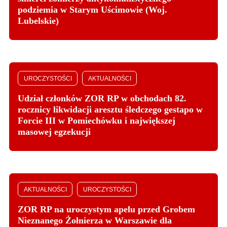
podziemia w Starym Uścimowie (Woj.
Lubelskie)
UROCZYSTOŚCI
AKTUALNOŚCI
Udział członków ZOR RP w obchodach 82.
rocznicy likwidacji aresztu śledczego gestapo w
Forcie III w Pomiechówku i największej
masowej egzekucji
AKTUALNOŚCI
UROCZYSTOŚCI
ZOR RP na uroczystym apelu przed Grobem
Nieznanego Żołnierza w Warszawie dla