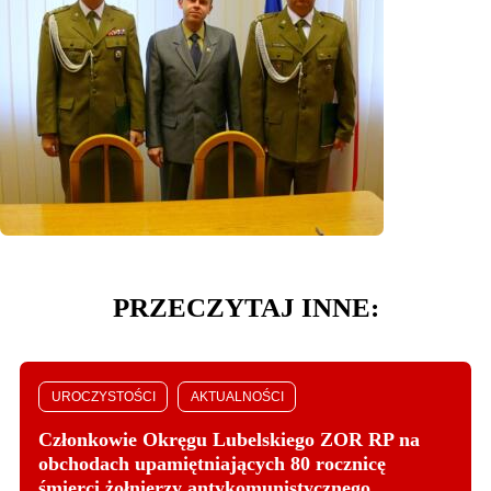
PRZECZYTAJ INNE:
UROCZYSTOŚCI
AKTUALNOŚCI
Członkowie Okręgu Lubelskiego ZOR RP na
obchodach upamiętniających 80 rocznicę
śmierci żołnierzy antykomunistycznego