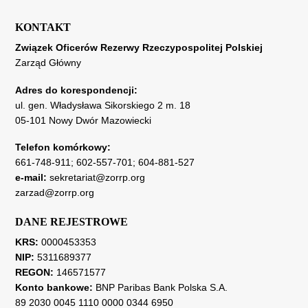
KONTAKT
Związek Oficerów Rezerwy Rzeczypospolitej Polskiej
Zarząd Główny
Adres do korespondencji:
ul. gen. Władysława Sikorskiego 2 m. 18
05-101 Nowy Dwór Mazowiecki
Telefon komórkowy:
661-748-911
;
602-557-701
;
604-881-527
e-mail:
sekretariat@zorrp.org
zarzad@zorrp.org
DANE REJESTROWE
KRS:
0000453353
NIP:
5311689377
REGON:
146571577
Konto bankowe:
BNP Paribas Bank Polska S.A.
89 2030 0045 1110 0000 0344 6950