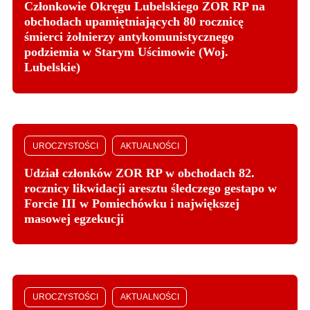
Członkowie Okręgu Lubelskiego ZOR RP na
obchodach upamiętniających 80 rocznicę
śmierci żołnierzy antykomunistycznego
podziemia w Starym Uścimowie (Woj.
Lubelskie)
UROCZYSTOŚCI
AKTUALNOŚCI
Udział członków ZOR RP w obchodach 82.
rocznicy likwidacji aresztu śledczego gestapo w
Forcie III w Pomiechówku i największej
masowej egzekucji
UROCZYSTOŚCI
AKTUALNOŚCI