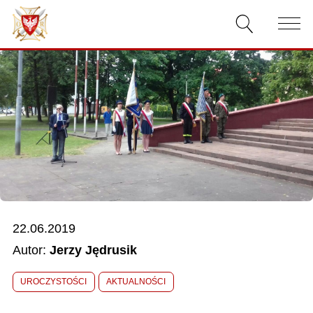
AKTUALNOŚCI
O ZWIĄZKU
DOKUMENTY
WŁADZE
RELACJE FILMOWE
22.06.2019
KONKURSY
Autor:
Jerzy Jędrusik
KONTAKT
UROCZYSTOŚCI
AKTUALNOŚCI