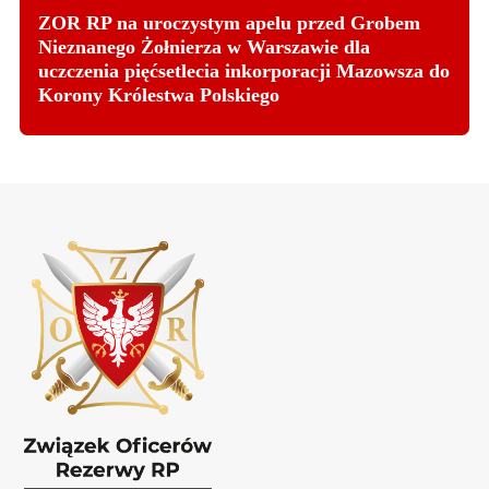
ZOR RP na uroczystym apelu przed Grobem
Nieznanego Żołnierza w Warszawie dla
uczczenia pięćsetlecia inkorporacji Mazowsza do
Korony Królestwa Polskiego