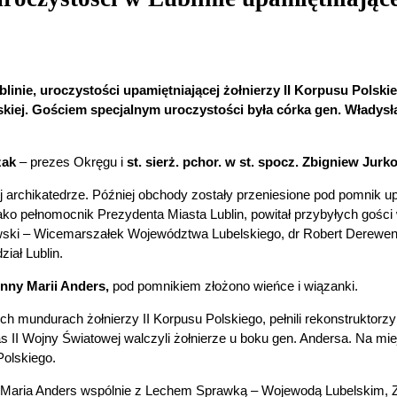
linie, uroczystości upamiętniającej żołnierzy II Korpusu Polski
skiej. Gościem specjalnym uroczystości była córka gen. Włady
zak
– prezes Okręgu i
st. sierż. pchor. w st. spocz. Zbigniew Jurk
j archikatedrze. Później obchody zostały przeniesione pod pomnik 
jako pełnomocnik Prezydenta Miasta Lublin, powitał przybyłych goś
ski – Wicemarszałek Województwa Lubelskiego, dr Robert Derewend
iał Lublin.
nny Marii Anders,
pod pomnikiem złożono wieńce i wiązanki.
 mundurach żołnierzy II Korpusu Polskiego, pełnili rekonstruktorzy
II Wojny Światowej walczyli żołnierze u boku gen. Andersa. Na mi
olskiego.
 Maria Anders wspólnie z Lechem Sprawką – Wojewodą Lubelskim,