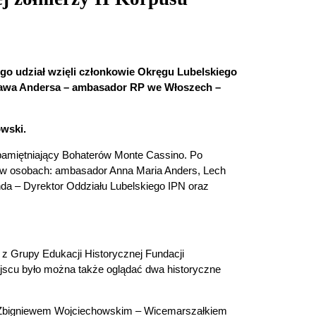
ego udział wzięli członkowie Okręgu Lubelskiego
sława Andersa – ambasador RP we Włoszech –
owski.
upamiętniający Bohaterów Monte Cassino. Po
ci w osobach: ambasador Anna Maria Anders, Lech
a – Dyrektor Oddziału Lubelskiego IPN oraz
 z Grupy Edukacji Historycznej Fundacji
ejscu było można także oglądać dwa historyczne
 Zbigniewem Wojciechowskim – Wicemarszałkiem