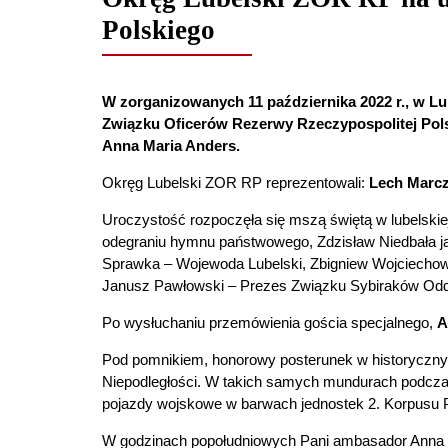
Polskiego
W zorganizowanych 11 października 2022 r., w Lub
Związku Oficerów Rezerwy Rzeczypospolitej Pol
Anna Maria Anders.
Okręg Lubelski ZOR RP reprezentowali:
Lech Marc
Uroczystość rozpoczęła się mszą świętą w lubelskie
odegraniu hymnu państwowego,
Zdzisław Niedbała 
Sprawka – Wojewoda Lubelski, Zbigniew Wojciechow
Janusz Pawłowski – Prezes Związku Sybiraków Oddz
Po wysłuchaniu przemówienia gościa specjalnego,
A
Pod pomnikiem, honorowy posterunek w historycznych
Niepodległości. W takich samych mundurach podczas 
pojazdy wojskowe w barwach jednostek 2. Korpusu P
W godzinach popołudniowych Pani ambasador Anna