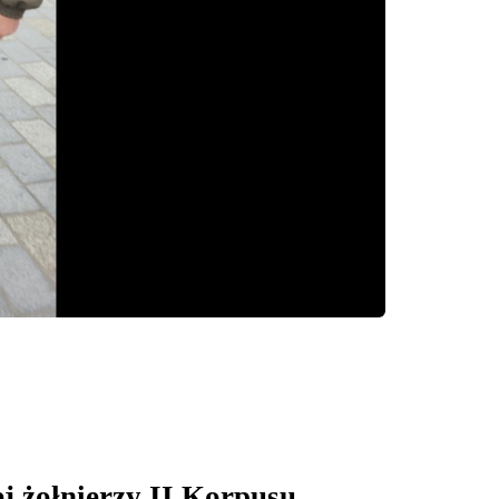
j żołnierzy II Korpusu