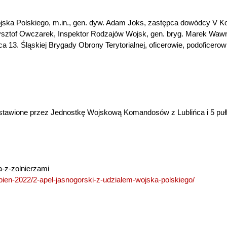
ska Polskiego, m.in., gen. dyw. Adam Joks, zastępca dowódcy V Ko
zysztof Owczarek, Inspektor Rodzajów Wojsk, gen. bryg. Marek Wawr
3. Śląskiej Brygady Obrony Terytorialnej, oficerowie, podoficerowi
tawione przez Jednostkę Wojskową Komandosów z Lublińca i 5 puł
-z-zolnierzami
erpien-2022/2-apel-jasnogorski-z-udzialem-wojska-polskiego/