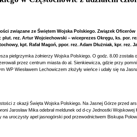
tości związane ze Świętem Wojska Polskiego. Związek Oficerów
plut. rez. Artur Wojciechowski – wiceprezes Okręgu, ks. por. re
ochowy, kpt. Rafał Magoń, ppor. rez. Adam Dłużniak, kpr. rez. J
esza pielgrzymka żołnierzy Wojska Polskiego. O godz. 8.00 została
rowali przez centrum miasta do al. Sienkiewicza, gdzie przy pomnik
wym WP Wiesławem Lechowiczem złożyły wieńce i udały się na Jasn
stości z okazji Święta Wojska Polskiego. Na Jasnej Górze przed ars
ni Jarosław Mika odebrał meldunek od d-cy Jednostki Wojskowej 
icy na uroczysty apel jasnogórski pod przewodnictwem Biskupa Po