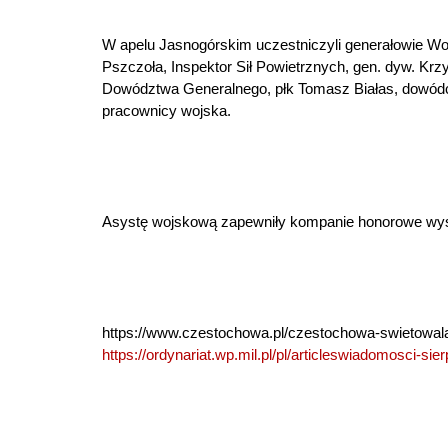
W apelu Jasnogórskim uczestniczyli generałowie Woj
Pszczoła, Inspektor Sił Powietrznych, gen. dyw. Kr
Dowództwa Generalnego, płk Tomasz Białas, dowódca 1
pracownicy wojska.
Asystę wojskową zapewniły kompanie honorowe wys
https://www.czestochowa.pl/czestochowa-swietowala
https://ordynariat.wp.mil.pl/pl/articleswiadomosci-si