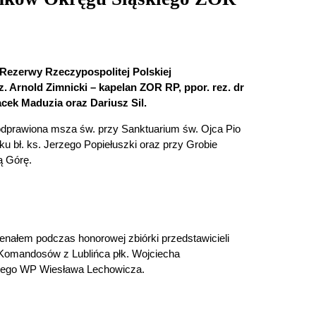
 Rezerwy Rzeczypospolitej Polskiej
z. Arnold Zimnicki – kapelan ZOR RP, ppor. rez. dr
acek Maduzia oraz Dariusz Sil.
 odprawiona msza św. przy Sanktuarium św. Ojca Pio
u bł. ks. Jerzego Popiełuszki oraz przy Grobie
ą Górę.
enałem podczas honorowej zbiórki przedstawicieli
Komandosów z Lublińca płk. Wojciecha
lowego WP Wiesława Lechowicza.