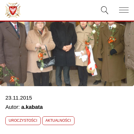
AKTUALNOŚCI
O ZWIĄZKU
DOKUMENTY
WŁADZE
RELACJE FILMOWE
23.11.2015
KONKURSY
Autor:
a.kabata
KONTAKT
UROCZYSTOŚCI
AKTUALNOŚCI