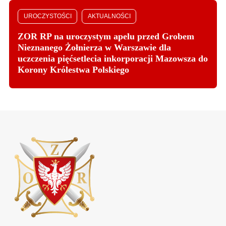
UROCZYSTOŚCI
AKTUALNOŚCI
ZOR RP na uroczystym apelu przed Grobem
Nieznanego Żołnierza w Warszawie dla
uczczenia pięćsetlecia inkorporacji Mazowsza do
Korony Królestwa Polskiego