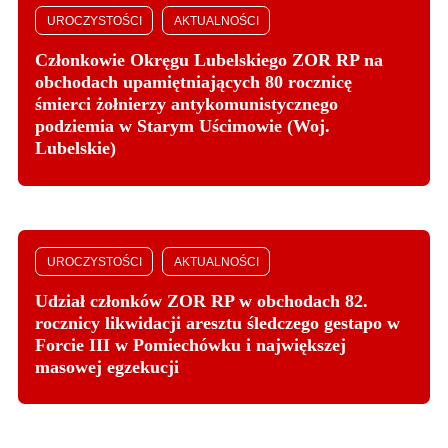
UROCZYSTOŚCI
AKTUALNOŚCI
Członkowie Okręgu Lubelskiego ZOR RP na
obchodach upamiętniających 80 rocznicę
śmierci żołnierzy antykomunistycznego
podziemia w Starym Uścimowie (Woj.
Lubelskie)
UROCZYSTOŚCI
AKTUALNOŚCI
Udział członków ZOR RP w obchodach 82.
rocznicy likwidacji aresztu śledczego gestapo w
Forcie III w Pomiechówku i największej
masowej egzekucji