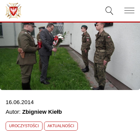
AKTUALNOŚCI
O ZWIĄZKU
DOKUMENTY
WŁADZE
RELACJE FILMOWE
16.06.2014
KONKURSY
Autor:
Zbigniew Kiełb
KONTAKT
UROCZYSTOŚCI
AKTUALNOŚCI