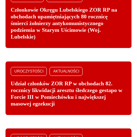
Członkowie Okręgu Lubelskiego ZOR RP na
obchodach upamiętniających 80 rocznicę
śmierci żołnierzy antykomunistycznego
podziemia w Starym Uścimowie (Woj.
Lubelskie)
UROCZYSTOŚCI
AKTUALNOŚCI
Udział członków ZOR RP w obchodach 82.
rocznicy likwidacji aresztu śledczego gestapo w
Forcie III w Pomiechówku i największej
masowej egzekucji