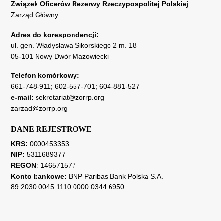
Związek Oficerów Rezerwy Rzeczypospolitej Polskiej
Zarząd Główny
Adres do korespondencji:
ul. gen. Władysława Sikorskiego 2 m. 18
05-101 Nowy Dwór Mazowiecki
Telefon komórkowy:
661-748-911
;
602-557-701
;
604-881-527
e-mail:
sekretariat@zorrp.org
zarzad@zorrp.org
DANE REJESTROWE
KRS:
0000453353
NIP:
5311689377
REGON:
146571577
Konto bankowe:
BNP Paribas Bank Polska S.A.
89 2030 0045 1110 0000 0344 6950