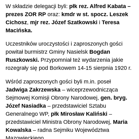
W składzie delegacji byli:
płk rez. Alfred Kabata –
prezes ZOR RP
oraz:
kmdr w st. spocz. Leszek
Cichosz
,
mjr rez. Józef Szatkowski
i
Teresa
Macińska.
Uczestników uroczystości i zaproszonych gości
powitał burmistrz Gminy Nasielsk
Bogdan
Ruszkowski.
Przypomniał też wydarzenia jakie
rozegrały się pod Borkowem 14-15 sierpnia 1920 r.
Wśród zaproszonych gości byli m.in. poseł
Jadwiga Zakrzewska
– wiceprzewodnicząca
Sejmowej Komisji Obrony Narodowej,
gen. bryg.
Józef Nasiadka
– przedstawiciel Sztabu
Generalnego WP,
płk Mirosław Kaliński
–
przedstawiciel Ministra Obrony Narodowej,
Maria
Kowalska
– radna Sejmiku Województwa
Mazowieckiego.