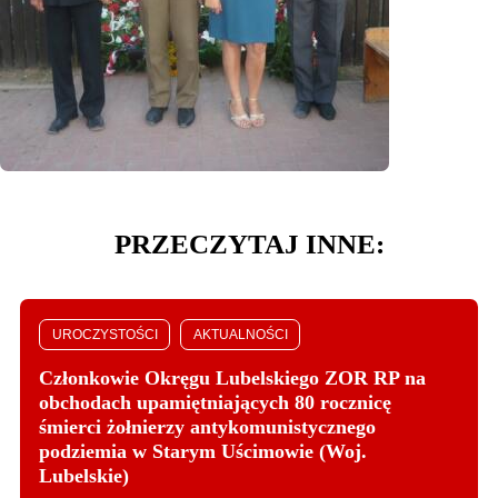
PRZECZYTAJ INNE:
UROCZYSTOŚCI
AKTUALNOŚCI
Członkowie Okręgu Lubelskiego ZOR RP na
obchodach upamiętniających 80 rocznicę
śmierci żołnierzy antykomunistycznego
podziemia w Starym Uścimowie (Woj.
Lubelskie)