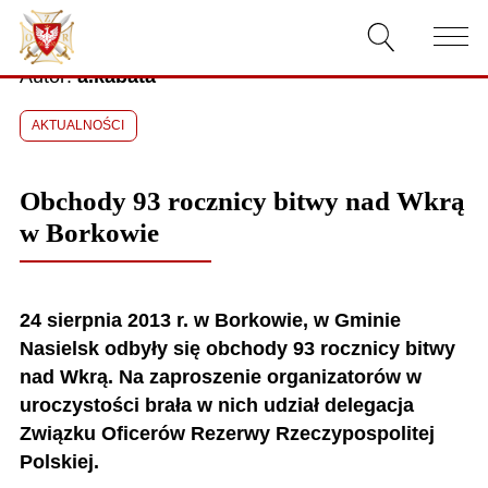
26.08.2013
Autor:
a.kabata
AKTUALNOŚCI
AKTUALNOŚCI
O ZWIĄZKU
Obchody 93 rocznicy bitwy nad Wkrą
DOKUMENTY
w Borkowie
WŁADZE
RELACJE FILMOWE
24 sierpnia 2013 r. w Borkowie, w Gminie
Nasielsk odbyły się obchody
93 rocznicy bitwy
KONKURSY
nad Wkrą. Na zaproszenie organizatorów w
uroczystości brała w nich udział delegacja
KONTAKT
Związku Oficerów Rezerwy Rzeczypospolitej
Polskiej.