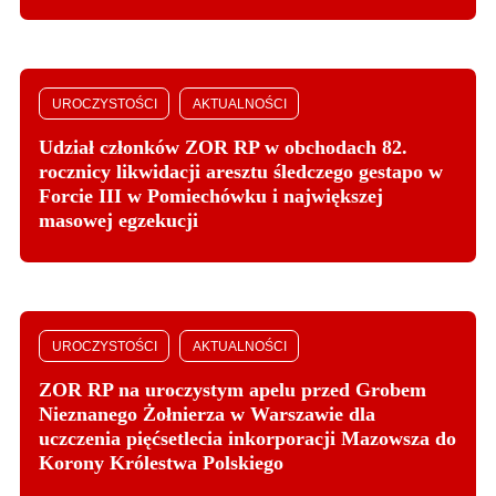
UROCZYSTOŚCI
AKTUALNOŚCI
Udział członków ZOR RP w obchodach 82.
rocznicy likwidacji aresztu śledczego gestapo w
Forcie III w Pomiechówku i największej
masowej egzekucji
UROCZYSTOŚCI
AKTUALNOŚCI
ZOR RP na uroczystym apelu przed Grobem
Nieznanego Żołnierza w Warszawie dla
uczczenia pięćsetlecia inkorporacji Mazowsza do
Korony Królestwa Polskiego