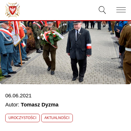
AKTUALNOŚCI
O ZWIĄZKU
DOKUMENTY
WŁADZE
RELACJE FILMOWE
06.06.2021
KONKURSY
Autor:
Tomasz Dyzma
KONTAKT
UROCZYSTOŚCI
AKTUALNOŚCI