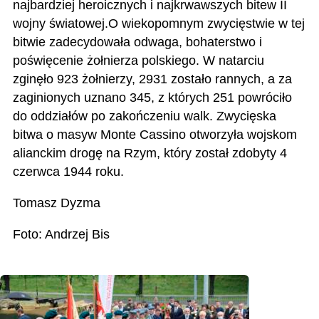
najbardziej heroicznych i najkrwawszych bitew II
wojny światowej.O wiekopomnym zwycięstwie w tej
bitwie zadecydowała odwaga, bohaterstwo i
poświęcenie żołni
erza polskiego.
W natarciu
zginęło 923 żołnierzy, 2931 zostało rannych, a za
zaginionych uznano 345, z których 251 powróciło
do oddziałów po zakończeniu walk.
Zwycięska
bitwa o masyw Monte Cassino otworzyła wojskom
alianckim drogę na Rzym, który został zdobyty 4
czerwca 1944 roku.
Tomasz Dyzma
Foto: Andrzej Bis