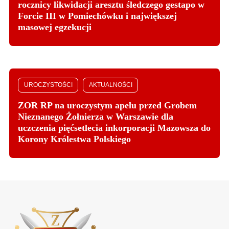
rocznicy likwidacji aresztu śledczego gestapo w
Forcie III w Pomiechówku i największej
masowej egzekucji
UROCZYSTOŚCI
AKTUALNOŚCI
ZOR RP na uroczystym apelu przed Grobem
Nieznanego Żołnierza w Warszawie dla
uczczenia pięćsetlecia inkorporacji Mazowsza do
Korony Królestwa Polskiego