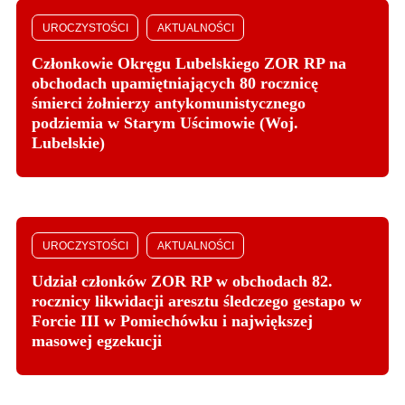
UROCZYSTOŚCI
AKTUALNOŚCI
Członkowie Okręgu Lubelskiego ZOR RP na
obchodach upamiętniających 80 rocznicę
śmierci żołnierzy antykomunistycznego
podziemia w Starym Uścimowie (Woj.
Lubelskie)
UROCZYSTOŚCI
AKTUALNOŚCI
Udział członków ZOR RP w obchodach 82.
rocznicy likwidacji aresztu śledczego gestapo w
Forcie III w Pomiechówku i największej
masowej egzekucji