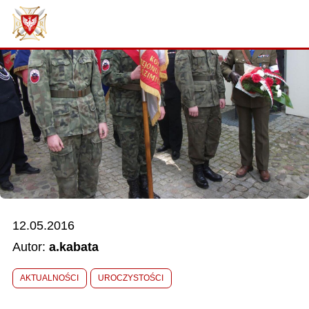
AKTUALNOŚCI
O ZWIĄZKU
DOKUMENTY
WŁADZE
RELACJE FILMOWE
12.05.2016
KONKURSY
Autor:
a.kabata
KONTAKT
AKTUALNOŚCI
UROCZYSTOŚCI