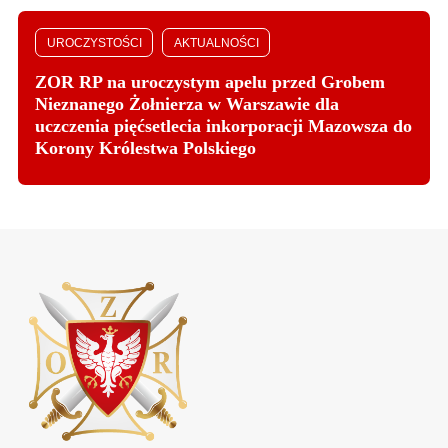
UROCZYSTOŚCI
AKTUALNOŚCI
ZOR RP na uroczystym apelu przed Grobem
Nieznanego Żołnierza w Warszawie dla
uczczenia pięćsetlecia inkorporacji Mazowsza do
Korony Królestwa Polskiego