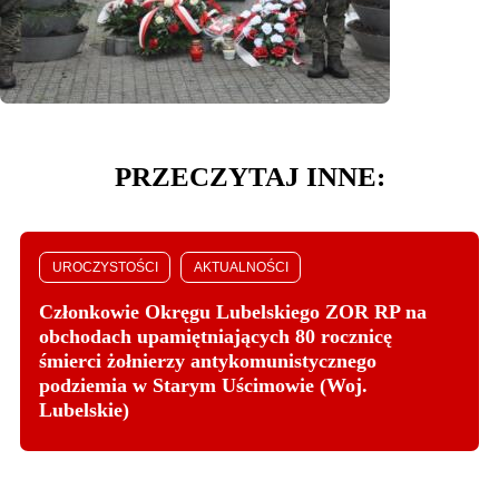
PRZECZYTAJ INNE:
UROCZYSTOŚCI
AKTUALNOŚCI
Członkowie Okręgu Lubelskiego ZOR RP na
obchodach upamiętniających 80 rocznicę
śmierci żołnierzy antykomunistycznego
podziemia w Starym Uścimowie (Woj.
Lubelskie)