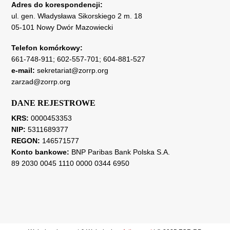
Adres do korespondencji:
ul. gen. Władysława Sikorskiego 2 m. 18
05-101 Nowy Dwór Mazowiecki
Telefon komórkowy:
661-748-911
;
602-557-701
;
604-881-527
e-mail:
sekretariat@zorrp.org
zarzad@zorrp.org
DANE REJESTROWE
KRS:
0000453353
NIP:
5311689377
REGON:
146571577
Konto bankowe:
BNP Paribas Bank Polska S.A.
89 2030 0045 1110 0000 0344 6950