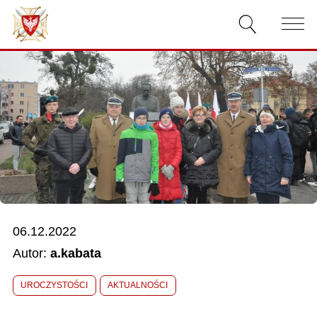
AKTUALNOŚCI
O ZWIĄZKU
DOKUMENTY
WŁADZE
RELACJE FILMOWE
06.12.2022
KONKURSY
Autor:
a.kabata
KONTAKT
UROCZYSTOŚCI
AKTUALNOŚCI