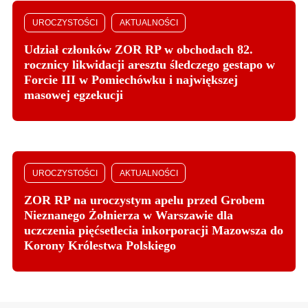
UROCZYSTOŚCI
AKTUALNOŚCI
Udział członków ZOR RP w obchodach 82.
rocznicy likwidacji aresztu śledczego gestapo w
Forcie III w Pomiechówku i największej
masowej egzekucji
UROCZYSTOŚCI
AKTUALNOŚCI
ZOR RP na uroczystym apelu przed Grobem
Nieznanego Żołnierza w Warszawie dla
uczczenia pięćsetlecia inkorporacji Mazowsza do
Korony Królestwa Polskiego