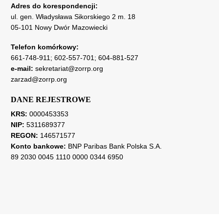
Adres do korespondencji:
ul. gen. Władysława Sikorskiego 2 m. 18
05-101 Nowy Dwór Mazowiecki
Telefon komórkowy:
661-748-911
;
602-557-701
;
604-881-527
e-mail:
sekretariat@zorrp.org
zarzad@zorrp.org
DANE REJESTROWE
KRS:
0000453353
NIP:
5311689377
REGON:
146571577
Konto bankowe:
BNP Paribas Bank Polska S.A.
89 2030 0045 1110 0000 0344 6950