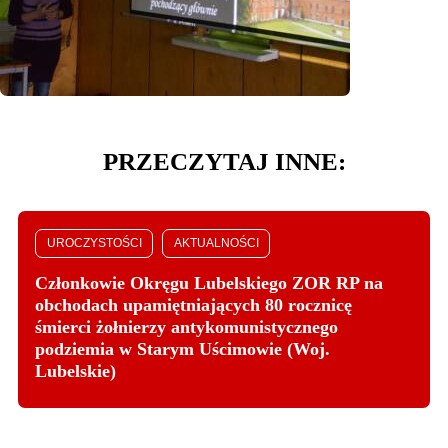
PRZECZYTAJ INNE:
UROCZYSTOŚCI
AKTUALNOŚCI
Członkowie Okręgu Lubelskiego ZOR RP na
obchodach upamiętniających 80 rocznicę
śmierci żołnierzy antykomunistycznego
podziemia w Starym Uścimowie (Woj.
Lubelskie)