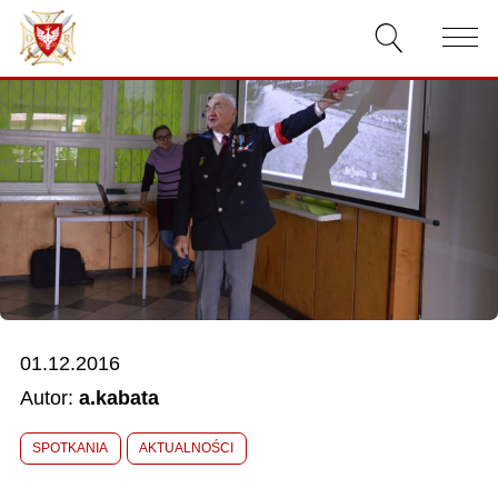
AKTUALNOŚCI
O ZWIĄZKU
DOKUMENTY
WŁADZE
RELACJE FILMOWE
01.12.2016
KONKURSY
Autor:
a.kabata
KONTAKT
SPOTKANIA
AKTUALNOŚCI