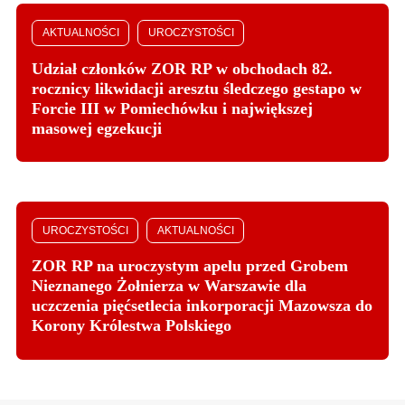
AKTUALNOŚCI
UROCZYSTOŚCI
Udział członków ZOR RP w obchodach 82.
rocznicy likwidacji aresztu śledczego gestapo w
Forcie III w Pomiechówku i największej
masowej egzekucji
UROCZYSTOŚCI
AKTUALNOŚCI
ZOR RP na uroczystym apelu przed Grobem
Nieznanego Żołnierza w Warszawie dla
uczczenia pięćsetlecia inkorporacji Mazowsza do
Korony Królestwa Polskiego