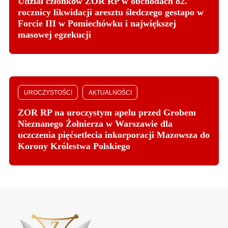
Udział członków ZOR RP w obchodach 82.
rocznicy likwidacji aresztu śledczego gestapo w
Forcie III w Pomiechówku i największej
masowej egzekucji
UROCZYSTOŚCI
AKTUALNOŚCI
ZOR RP na uroczystym apelu przed Grobem
Nieznanego Żołnierza w Warszawie dla
uczczenia pięćsetlecia inkorporacji Mazowsza do
Korony Królestwa Polskiego