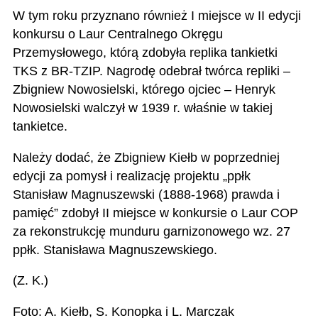
W tym roku przyznano również I miejsce w II edycji
konkursu o Laur Centralnego Okręgu
Przemysłowego, którą zdobyła replika tankietki
TKS z BR-TZIP. Nagrodę odebrał twórca repliki –
Zbigniew Nowosielski, którego ojciec – Henryk
Nowosielski walczył w 1939 r. właśnie w takiej
tankietce.
Należy dodać, że Zbigniew Kiełb w poprzedniej
edycji za pomysł i realizację projektu „ppłk
Stanisław Magnuszewski (1888-1968) prawda i
pamięć” zdobył II miejsce w konkursie o Laur COP
za rekonstrukcję munduru garnizonowego wz. 27
ppłk. Stanisława Magnuszewskiego.
(Z. K.)
Foto: A. Kiełb, S. Konopka i L. Marczak