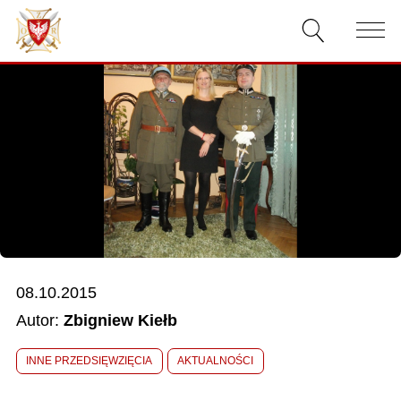
AKTUALNOŚCI
O ZWIĄZKU
DOKUMENTY
WŁADZE
RELACJE FILMOWE
08.10.2015
KONKURSY
Autor:
Zbigniew Kiełb
KONTAKT
INNE PRZEDSIĘWZIĘCIA
AKTUALNOŚCI