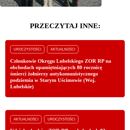
PRZECZYTAJ INNE:
UROCZYSTOŚCI
AKTUALNOŚCI
Członkowie Okręgu Lubelskiego ZOR RP na
obchodach upamiętniających 80 rocznicę
śmierci żołnierzy antykomunistycznego
podziemia w Starym Uścimowie (Woj.
Lubelskie)
AKTUALNOŚCI
UROCZYSTOŚCI