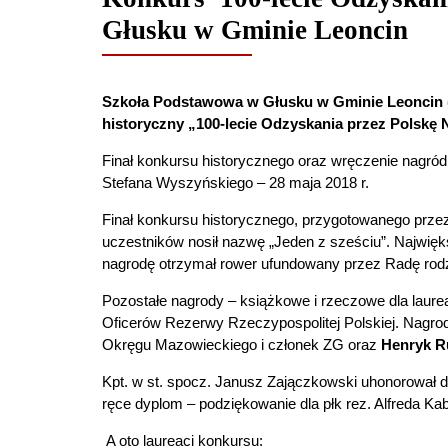
Głusku w Gminie Leoncin
Szkoła Podstawowa w Głusku w Gminie Leoncin (
historyczny „100-lecie Odzyskania przez Polskę 
Finał konkursu historycznego oraz wręczenie nagród
Stefana Wyszyńskiego – 28 maja 2018 r.
Finał konkursu historycznego, przygotowanego przez
uczestników nosił nazwę „Jeden z sześciu”. Najwięk
nagrodę otrzymał rower ufundowany przez Radę rod
Pozostałe nagrody – książkowe i rzeczowe dla laure
Oficerów Rezerwy Rzeczypospolitej Polskiej. Nagr
Okręgu Mazowieckiego i członek ZG oraz
Henryk R
Kpt. w st. spocz. Janusz Zajączkowski uhonorował 
ręce dyplom – podziękowanie dla płk rez. Alfreda K
A oto laureaci konkursu: