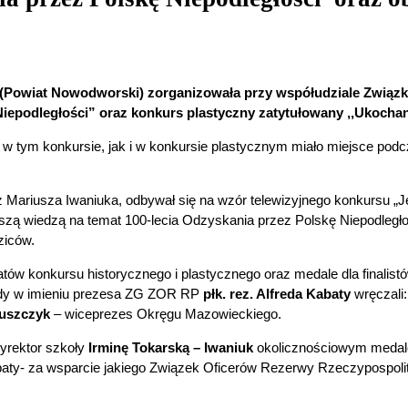
Powiat Nowodworski) zorganizowała przy współudziale Związk
Niepodległości” oraz konkurs plastyczny zatytułowany ,,Ukocha
 w tym konkursie, jak i w konkursie plastycznym miało miejsce pod
 Mariusza Iwaniuka, odbywał się na wzór telewizyjnego konkursu „Je
szą wiedzą na temat 100-lecia Odzyskania przez Polskę Niepodległoś
ziców.
atów konkursu historycznego i plastycznego oraz medale dla finalis
ody w imieniu prezesa ZG ZOR RP
płk. rez. Alfreda Kabaty
wręczali
uszczyk
– wiceprezes Okręgu Mazowieckiego.
dyrektor szkoły
Irminę Tokarską – Iwaniuk
okolicznościowym medalem
abaty- za wsparcie jakiego Związek Oficerów Rezerwy Rzeczypospolit