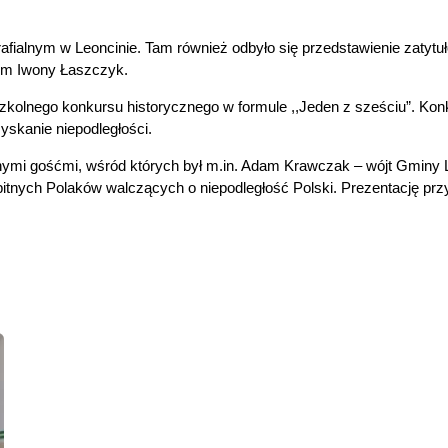
afialnym w Leoncinie. Tam również odbyło się przedstawienie zatyt
iem Iwony Łaszczyk.
ap szkolnego konkursu historycznego w formule ,,Jeden z sześciu”. Ko
yskanie niepodległości.
mi gośćmi, wśród których był m.in. Adam Krawczak – wójt Gminy Leo
ybitnych Polaków walczących o niepodległość Polski. Prezentację prz