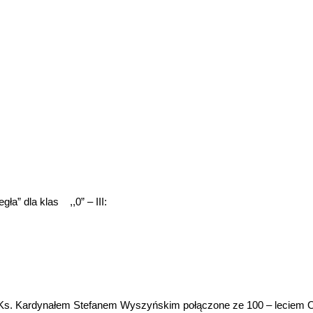
a” dla klas ,,0” – III:
Ks. Kardynałem Stefanem Wyszyńskim połączone ze 100 – leciem Od