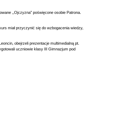
ułowane ,,Ojczyzna” poświęcone osobie Patrona.
nkurs miał przyczynić się do wzbogacenia wiedzy,
ncin, obejrzeli prezentacje multimedialną pt.
ygotowali uczniowie klasy III Gimnazjum pod