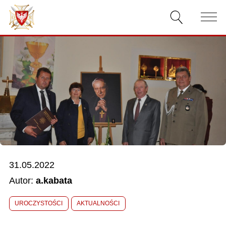
AKTUALNOŚCI
O ZWIĄZKU
DOKUMENTY
WŁADZE
RELACJE FILMOWE
31.05.2022
KONKURSY
Autor:
a.kabata
KONTAKT
UROCZYSTOŚCI
AKTUALNOŚCI