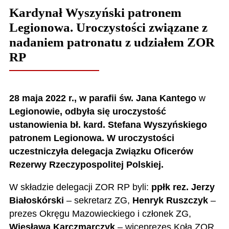
Kardynał Wyszyński patronem
Legionowa. Uroczystości związane z
nadaniem patronatu z udziałem ZOR
RP
28 maja 2022 r., w
parafii św. Jana Kantego
w
Legionowie, odbyła się uroczystość
ustanowienia bł.
kard. Stefana Wyszyńskiego
patronem Legionowa.
W uroczystości
uczestniczyła delegacja Związku Oficerów
Rezerwy Rzeczypospolitej Polskiej.
W składzie delegacji ZOR RP byli:
ppłk rez. Jerzy
Białoskórski
– sekretarz ZG,
Henryk Ruszczyk
–
prezes Okręgu Mazowieckiego i członek ZG,
Wiesława Karczmarczyk
– wiceprezes Koła ZOR