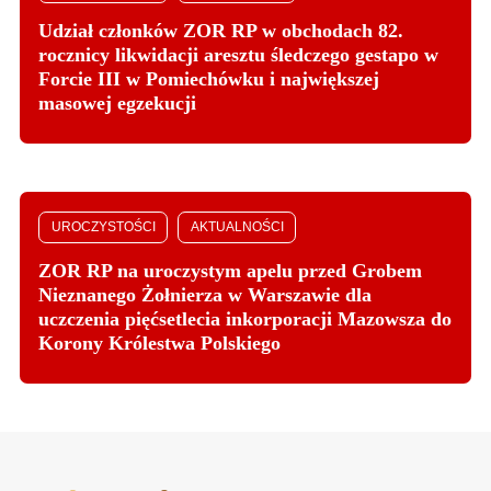
Udział członków ZOR RP w obchodach 82.
rocznicy likwidacji aresztu śledczego gestapo w
Forcie III w Pomiechówku i największej
masowej egzekucji
UROCZYSTOŚCI
AKTUALNOŚCI
ZOR RP na uroczystym apelu przed Grobem
Nieznanego Żołnierza w Warszawie dla
uczczenia pięćsetlecia inkorporacji Mazowsza do
Korony Królestwa Polskiego