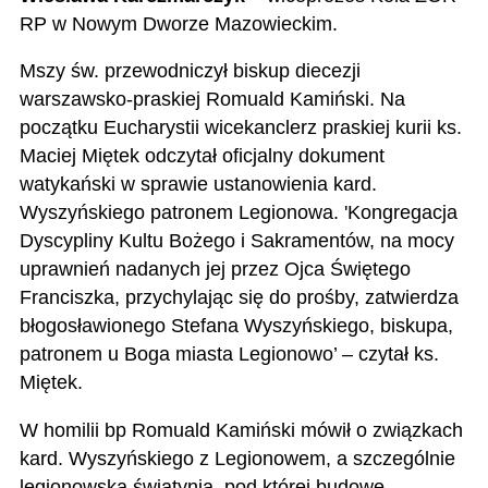
RP w Nowym Dworze Mazowieckim.
Mszy św. przewodniczył biskup diecezji
warszawsko-praskiej Romuald Kamiński. Na
początku Eucharystii wicekanclerz praskiej kurii ks.
Maciej Miętek odczytał oficjalny dokument
watykański w sprawie ustanowienia kard.
Wyszyńskiego patronem Legionowa. 'Kongregacja
Dyscypliny Kultu Bożego i Sakramentów, na mocy
uprawnień nadanych jej przez Ojca Świętego
Franciszka, przychylając się do prośby, zatwierdza
błogosławionego Stefana Wyszyńskiego, biskupa,
patronem u Boga miasta Legionowo’ – czytał ks.
Miętek.
W homilii bp Romuald Kamiński mówił o związkach
kard. Wyszyńskiego
z Legionowem, a szczególnie
legionowską świątynią, pod której budowę