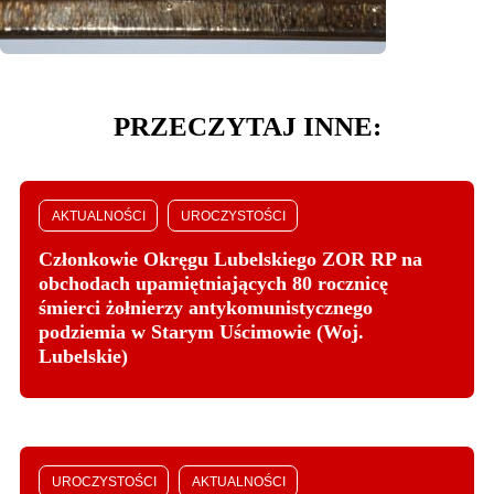
PRZECZYTAJ INNE:
AKTUALNOŚCI
UROCZYSTOŚCI
Członkowie Okręgu Lubelskiego ZOR RP na
obchodach upamiętniających 80 rocznicę
śmierci żołnierzy antykomunistycznego
podziemia w Starym Uścimowie (Woj.
Lubelskie)
UROCZYSTOŚCI
AKTUALNOŚCI