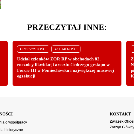
PRZECZYTAJ INNE:
UROCZYSTOŚCI
AKTUALNOŚCI
Udział członków ZOR RP w obchodach 82.
Z
rocznicy likwidacji aresztu śledczego gestapo w
N
Forcie III w Pomiechówku i największej masowej
p
egzekucji
K
NOŚCI
KONTAKT
Związek Ofice
ia o współpracy
Zarząd Główn
a historyczne