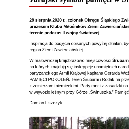
28 sierpnia 2020 r., członek Okręgu Śląskiego Zw
prezesem Klubu Miłośników Ziemi Zawierciańskiej
terenie podczas II wojny światowej.
Inspiracją do podjęcia opisanych powyżej działań, był
region Ziemi Zawierciańskiej.
W malowniczej krajobrazowo miejscowości
Śrubarn
na których znajdują się inskrypcje upamiętnień na
partyzanckiego Armii Krajowej kapitana Gerarda Woźn
PAMIĘCI POKOLEŃ. Teren Śrubarni i Rodak na przeło
z żołnierzami niemieckimi. Partyzanci z zasadzki na
w wąwozie leśnym przy Górze „Świnuszka.” Pamięć
Damian Liszczyk