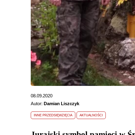
08.09.2020
Autor:
Damian Liszczyk
INNE PRZEDSIĘWZIĘCIA
AKTUALNOŚCI
Jurajski symbol pamięci w Ś