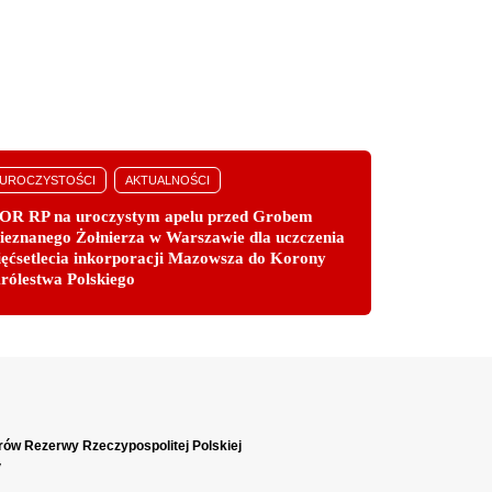
UROCZYSTOŚCI
AKTUALNOŚCI
OR RP na uroczystym apelu przed Grobem
ieznanego Żołnierza w Warszawie dla uczczenia
ięćsetlecia inkorporacji Mazowsza do Korony
rólestwa Polskiego
rów Rezerwy Rzeczypospolitej Polskiej
y