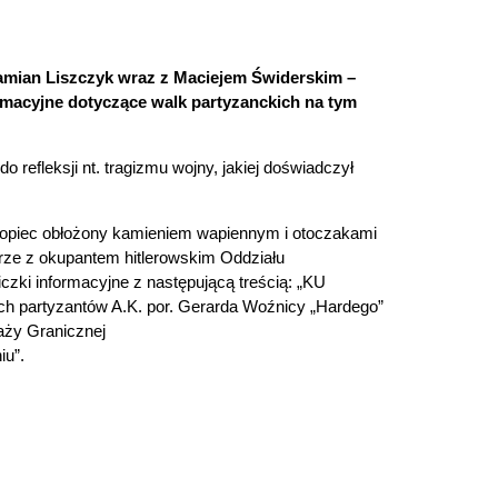
 Damian Liszczyk wraz z Maciejem Świderskim –
ormacyjne dotyczące walk partyzanckich na tym
o refleksji nt. tragizmu wojny, jakiej doświadczył
kopiec obłożony kamieniem wapiennym i otoczakami
rze z okupantem hitlerowskim Oddziału
czki informacyjne z następującą treścią: „KU
ch partyzantów A.K. por. Gerarda Woźnicy „Hardego”
raży Granicznej
iu”.