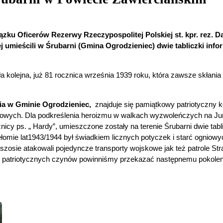
iązku Oficerów Rezerwy Rzeczypospolitej Polskiej st. kpr. rez.
 umieścili w Śrubarni (Gmina Ogrodzieniec) dwie tabliczki inf
a kolejna, już 81 rocznica września 1939 roku, która zawsze skłania d
ia w Gminie Ogrodzieniec,
znajduje się pamiątkowy patriotyczny 
rodowych. Dla podkreślenia heroizmu w walkach wyzwoleńczych na Ju
icy ps. „ Hardy”, umieszczone zostały na terenie Śrubarni dwie tabli
mie lat1943/1944 był świadkiem licznych potyczek i starć ogniowy
 szosie atakowali pojedyncze transporty wojskowe jak też patrole St
 patriotycznych czynów powinniśmy przekazać następnemu pokolen