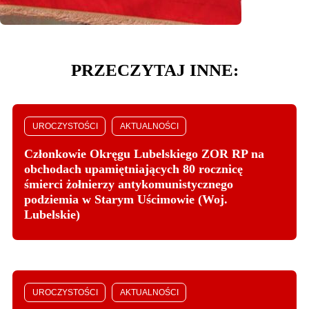
PRZECZYTAJ INNE:
UROCZYSTOŚCI
AKTUALNOŚCI
Członkowie Okręgu Lubelskiego ZOR RP na
obchodach upamiętniających 80 rocznicę
śmierci żołnierzy antykomunistycznego
podziemia w Starym Uścimowie (Woj.
Lubelskie)
UROCZYSTOŚCI
AKTUALNOŚCI