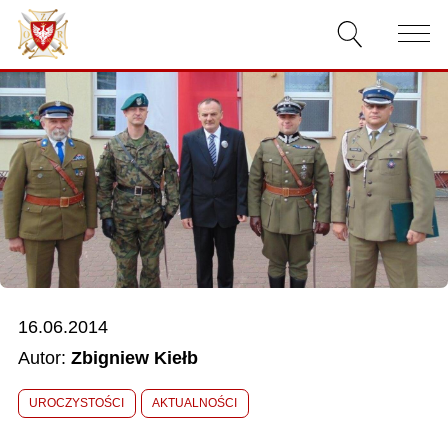
AKTUALNOŚCI
O ZWIĄZKU
DOKUMENTY
WŁADZE
RELACJE FILMOWE
16.06.2014
KONKURSY
Autor:
Zbigniew Kiełb
KONTAKT
UROCZYSTOŚCI
AKTUALNOŚCI