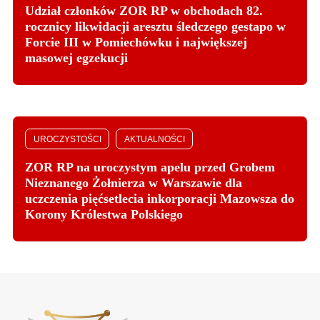
Udział członków ZOR RP w obchodach 82.
rocznicy likwidacji aresztu śledczego gestapo w
Forcie III w Pomiechówku i największej
masowej egzekucji
UROCZYSTOŚCI
AKTUALNOŚCI
ZOR RP na uroczystym apelu przed Grobem
Nieznanego Żołnierza w Warszawie dla
uczczenia pięćsetlecia inkorporacji Mazowsza do
Korony Królestwa Polskiego